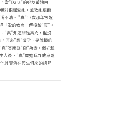
"Dara"的好友華姨由
。老爺很寵愛她，並教她跟他
不清。 "真"17歲那年被逐
意把「愛的教育」傳授給"真"。
。"真"知道誰是真兇，但沒
。原來"喬"懷孕，是誰播的
"真"答應娶"喬"為妻，但卻趁
主人後，"真"開始玩弄他身邊
是他其實活在與生俱來的詛咒