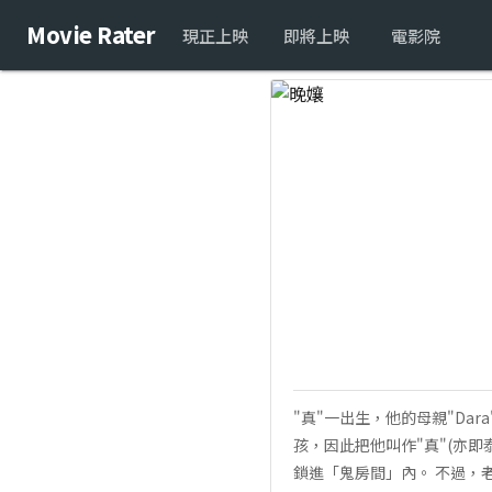
Movie Rater
現正上映
即將上映
電影院
"真"一出生，他的母親"Da
孩，因此把他叫作"真"(亦
鎖進「鬼房間」內。 不過，老