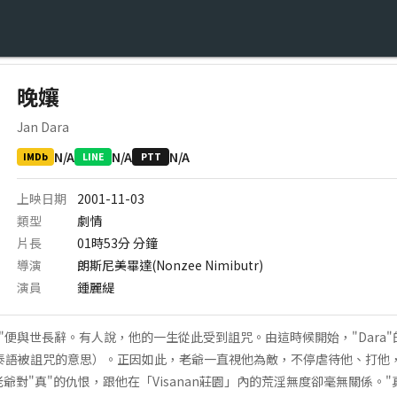
晚孃
Jan Dara
N/A
N/A
N/A
IMDb
LINE
PTT
上映日期
2001-11-03
類型
劇情
片長
01時53分
分鐘
導演
朗斯尼美畢達(Nonzee Nimibutr)
演員
鍾麗緹
ra"便與世長辭。有人說，他的一生從此受到詛咒。由這時候開始，"Dara
即泰語被詛咒的意思）。正因如此，老爺一直視他為敵，不停虐待他、打他
爺對"真"的仇恨，跟他在「Visanan莊園」內的荒淫無度卻毫無關係。