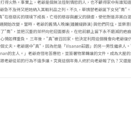
打得火熱。事實上，老爺是個無法控制情慾的人，也不顧得家中有誰知道。當
時，老爺急不及待又把她納入其戰利品之列。不久，華姨替老爺誕下女兒"喬"
"真"在極惡劣的環境下成長，亡母的慈容與嚴父的肆虐，使他對是非黑白混淆
此命運開始改變。當時，老爺的舊情人晚孃(鍾麗緹飾演) 與他們同住，並樂
姦了"喬"，並把沉重的茶杯向他迎面擲去，在他前額上留下永不磨滅的疤痕
心情如釋重負。 三年後，"真"被召回家，他決定利用這個機會向老爺復仇
丈夫。老爺選中"真"，因為他是「Visanan莊園」的另一男性繼承人。
sanan的主人。」老爺奇怪地答應他，並簽署物業轉讓的文件。成為大屋的
，跟老爺從前的行為不遑多讓。究竟這個年青人終於向老爺報了仇？又還