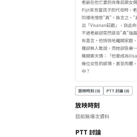
老爺在他亡妻的肖像前跟女佣
Pijit來充當孩子的代母
同樣地憎恨"真"。換言之，
出「Visanan莊園」，自
不過老爺卻突然誣告"真"強
有直言。他悄悄地離開家園，
種卻無人敢說，而她卻急需一個
機開索天價：「他要成為Vi
幾位女性的感情，甚至肉體
中？
放映時刻 (
0
)
PTT 討論 (
0
)
放映時刻
目前無場次資料
PTT 討論