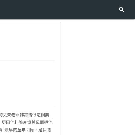
"的丈夫老爺非常憎恨這個嬰
，更因他抖膽哀悼其母而把他
"真"最早的童年回憶，是目睹