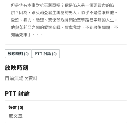
但是他有本事對抗茱莉亞嗎？還是陷入另一個更致命的陷
阱？因為，跟茱莉亞發生糾葛的男人，似乎不是僅限於他。
愛慾、暴力、懸疑、驚悚等危機開始襲擊路易寧靜的人生，
他與茱莉亞之間的愛恨交織、爾虞我詐，不到最後關頭，不
知鹿死誰手．．．
放映時刻 (
0
)
PTT 討論 (
0
)
放映時刻
目前無場次資料
PTT 討論
好雷
(
0
)
無文章