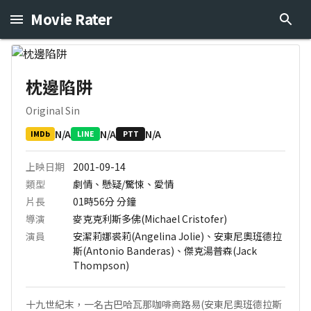
Movie Rater
枕邊陷阱
Original Sin
N/A
N/A
N/A
IMDb
LINE
PTT
上映日期
2001-09-14
類型
劇情、懸疑/驚悚、愛情
片長
01時56分
分鐘
導演
麥克克利斯多佛(Michael Cristofer)
演員
安潔莉娜裘莉(Angelina Jolie)、安東尼奧班德拉
斯(Antonio Banderas)、傑克湯普森(Jack
Thompson)
十九世紀末，一名古巴哈瓦那咖啡商路易(安東尼奧班德拉斯