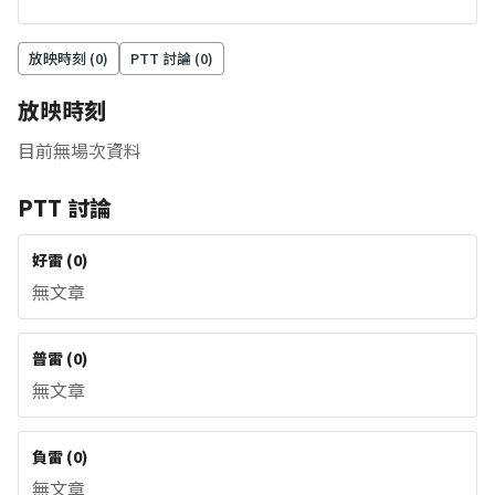
放映時刻 (
0
)
PTT 討論 (
0
)
放映時刻
目前無場次資料
PTT 討論
好雷
(
0
)
無文章
普雷
(
0
)
無文章
負雷
(
0
)
無文章