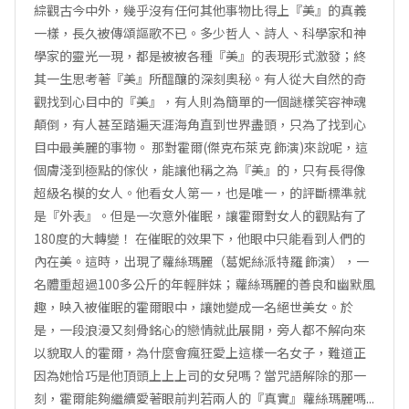
綜觀古今中外，幾乎沒有任何其他事物比得上『美』的真義
一樣，長久被傳頌謳歌不已。多少哲人、詩人、科學家和神
學家的靈光一現，都是被被各種『美』的表現形式激發；終
其一生思考著『美』所醞釀的深刻奧秘。有人從大自然的奇
觀找到心目中的『美』，有人則為簡單的一個謎樣笑容神魂
顛倒，有人甚至踏遍天涯海角直到世界盡頭，只為了找到心
目中最美麗的事物。 那對霍爾(傑克布萊克 飾演)來說呢，這
個膚淺到極點的傢伙，能讓他稱之為『美』的，只有長得像
超級名模的女人。他看女人第一，也是唯一，的評斷標準就
是『外表』。但是一次意外催眠，讓霍爾對女人的觀點有了
180度的大轉變！ 在催眠的效果下，他眼中只能看到人們的
內在美。這時，出現了蘿絲瑪麗（葛妮絲派特羅 飾演），一
名體重超過100多公斤的年輕胖妹；蘿絲瑪麗的善良和幽默風
趣，映入被催眠的霍爾眼中，讓她變成一名絕世美女。於
是，一段浪漫又刻骨銘心的戀情就此展開，旁人都不解向來
以貌取人的霍爾，為什麼會瘋狂愛上這樣一名女子，難道正
因為她恰巧是他頂頭上上上司的女兒嗎？當咒語解除的那一
刻，霍爾能夠繼續愛著眼前判若兩人的『真實』蘿絲瑪麗嗎...