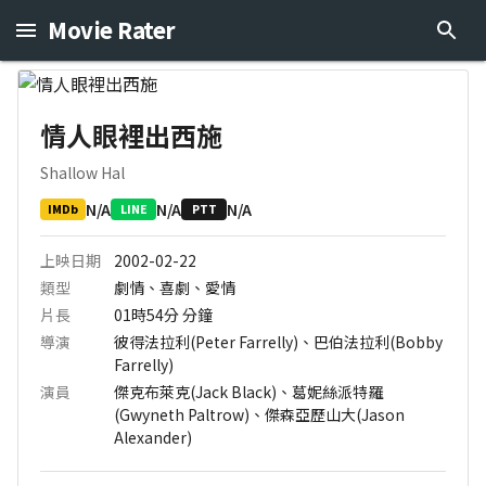
Movie Rater
情人眼裡出西施
Shallow Hal
N/A
N/A
N/A
IMDb
LINE
PTT
上映日期
2002-02-22
類型
劇情、喜劇、愛情
片長
01時54分
分鐘
導演
彼得法拉利(Peter Farrelly)、巴伯法拉利(Bobby
Farrelly)
演員
傑克布萊克(Jack Black)、葛妮絲派特羅
(Gwyneth Paltrow)、傑森亞歷山大(Jason
Alexander)