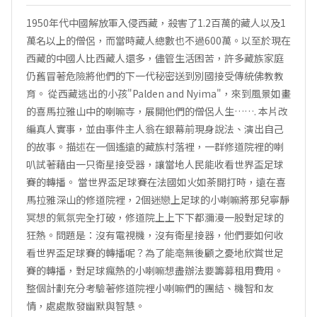
1950年代中國解放軍入侵西藏，殺害了1.2百萬的藏人以及1
萬名以上的僧侶，而當時藏人總數也不過600萬。以至於現在
西藏的中國人比西藏人還多，儘管生活困苦，許多藏族家庭
仍舊冒著危險將他們的下一代秘密送到別國接受傳統佛教教
育。 從西藏逃出的小孩"Palden and Nyima"，來到風景如畫
的喜馬拉雅山中的喇嘛寺，展開他們的僧侶人生……. 本片改
編真人實事，並由事件主人翁在銀幕前現身說法、演出自己
的故事。描述在一個遙遠的藏族村落裡，一群修道院裡的喇
叭試著藉由一只衛星接受器，讓當地人民能收看世界盃足球
賽的轉播。 當世界盃足球賽在法國如火如荼開打時，遠在喜
馬拉雅深山的修道院裡，2個迷戀上足球的小喇嘛將那兒寧靜
冥想的氣氛完全打破，修道院上上下下都瀰漫一股對足球的
狂熱。問題是：沒有電視機，沒有衛星接器，他們要如何收
看世界盃足球賽的轉播呢？為了能亳無後顧之憂地欣賞世足
賽的轉播，對足球瘋熱的小喇嘛想盡辦法要籌募租用費用。
整個計劃充分考驗著修道院裡小喇嘛們的團結、機智和友
情，處處散發幽默與智慧。