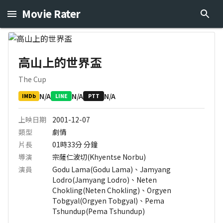
Movie Rater
高山上的世界盃
The Cup
N/A
N/A
N/A
IMDb
LINE
PTT
上映日期
2001-12-07
類型
劇情
片長
01時33分
分鐘
導演
宗薩仁波切(Khyentse Norbu)
演員
Godu Lama(Godu Lama)、Jamyang
Lodro(Jamyang Lodro)、Neten
Chokling(Neten Chokling)、Orgyen
Tobgyal(Orgyen Tobgyal)、Pema
Tshundup(Pema Tshundup)