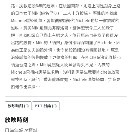
路，挽救這段6年的婚姻。在法國南部，她遇上同是孤身上路
的日本女子Miki(純名里沙)，二人十分投緣。 率性的Miki讓
Michele感染朝氣，習慣循規蹈矩的Michele也想一嘗放縱的
滋味，竟與Miki跑到北非摩洛哥，結伴遊玩令二人加深了
解，Miki吐露自己戀上有婦之夫，旅行原來也是為了逃避沒
出路的感惰，Miki的「情婦」身份卻深深刺痛了Michele，因
為她正是丈夫的婚外情，也令這段婚姻沒有轉圜餘地。 原是
治療感情的假期變成了更傷痛的打擊，在Michele決定收拾心
情返香港之際，Miki竟然從人間蒸發消失不見，內疚的
Michele只得向唐醫生求助，沒料到唐醫生竟要Michele放棄
尋找Miki，與他回香港重新開始，Michele滿腹疑問，究竟要
如何作出決擇…
放映時刻 (
0
)
PTT 討論 (
0
)
放映時刻
目前無場次資料