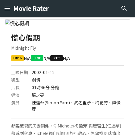
Movie Rater
慌心假期
Midnight Fly
N/A
N/A
N/A
IMDb
LINE
PTT
上映日期
2002-01-12
類型
劇情
片長
01時46分
分鐘
導演
張之亮
演員
任達華(Simon Yam)、純名里沙、梅艷芳、譚俊
彥
頻臨破裂的夫妻關係，令Michele(梅艷芳)與唐醫生(任達華)
都感到窒息，ichele獨自到歐洲旅行散心，希望找到感情出