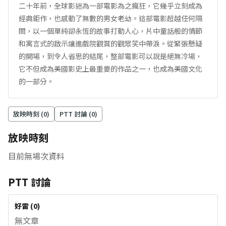
二十年前，全球影迷為一部電影為之瘋狂，它幾乎立刻成為
經典鉅作，也感動了無數的男女老幼。這部電影超越任何隔
閤，以一個單純卻永恆的故事打動人心，片中童話般的情節
和寓言式的啟示讓進戲院觀賞的觀眾笑中帶淚。從緊張懸疑
的開場，到令人省思的結尾，整部電影可以說是絕無冷場，
它不但成為美國影史上最重要的作品之一，也成為美國文化
的一部分。
放映時刻 (
0
)
PTT 討論 (
0
)
放映時刻
目前無場次資料
PTT 討論
好雷
(
0
)
無文章