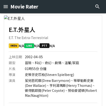
Movie Rater
E.T.外星人
E.T. The Extra-Terrestrial
N/A
N/A
N/A
IMDb
LINE
PTT
上映日期
2002-04-05
類型
冒險、科幻、奇幻、劇情、溫馨/家庭
片長
01時55分
分鐘
導演
史蒂芬史匹柏(Steven Spielberg)
演員
茱兒芭莉摩(Drew Barrymore)、蒂華勒斯史東
(Dee Wallace)、亨利湯瑪斯(Henry Thomas)、
彼得凱歐提(Peter Coyote)、勞伯麥諾頓(Robert
MacNaughton)