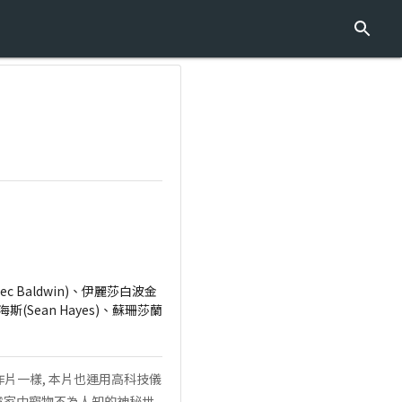
lec Baldwin)、伊麗莎白波金
席恩海斯(Sean Hayes)、蘇珊莎蘭
作片一樣, 本片也運用高科技儀
揭露家中寵物不為人知的神秘世