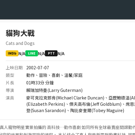
貓狗大戰
Cats and Dogs
N/A
N/A
N/A
IMDb
LINE
PTT
上映日期
2002-07-07
類型
動作、冒險、喜劇、溫馨/家庭
片長
01時33分
分鐘
導演
賴瑞加特曼(Larry Guterman)
演員
麥可克拉克鄧肯(Michael Clarke Duncan)、亞歷鮑德溫(A
(Elizabeth Perkins)、傑夫高布倫(Jeff Goldblum)、
登(Susan Sarandon)、陶比麥奎爾(Tobey Maguire)
結合真人寵物明星實景拍攝的 高科技…動作喜劇 如同所有全球最賣座間諜動
現秘密的世界和刺激冒險的過程。 本片結合了真人與最新電腦動畫科技, 