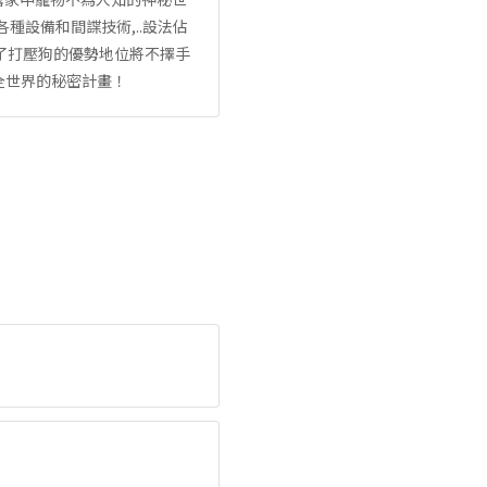
各種設備和間諜技術,..設法佔
為了打壓狗的優勢地位將不擇手
全世界的秘密計畫！