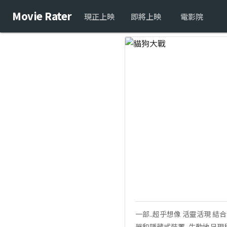
Movie Rater
現正上映
即將上映
電影院
一部..超乎想像 活靈活現 
器和隱藏式裝置, 生動地呈