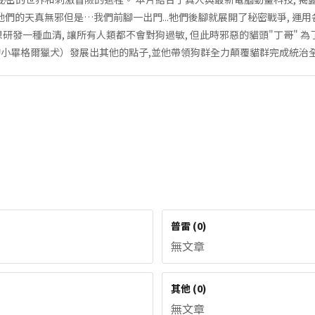
牠們的天真無邪但是…我們前腳一出門...牠們後腳就展開了秘密戰爭, 運用
研發一種血清, 讓所有人類都不會對狗過敏, 但此時邪惡的貓頭"丁哥" 
小畢格爾獵犬）發展出其他的點子,並他帶領狗群全力顛覆貓群完成統治
普雷
(
0
)
無文章
其他
(
0
)
無文章