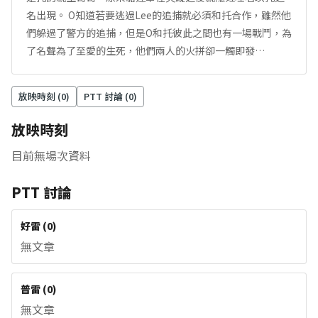
名出現。 O知道若要逃過Lee的追捕就必須和托合作，雖然他
們躲過了警方的追捕，但是O和托彼此之間也有一場戰鬥，為
了名聲為了至愛的生死，他們兩人的火拼卻一觸即發…
放映時刻 (
0
)
PTT 討論 (
0
)
放映時刻
目前無場次資料
PTT 討論
好雷
(
0
)
無文章
普雷
(
0
)
無文章