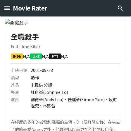
Movie Rater
全職殺手
Full Time Killer
N/A
N/A
N/A
IMDb
LINE
PTT
上映日期
2001-09-28
類型
動作
片長
未提供
分鐘
導演
杜琪峯(Johnnie To)
演員
劉德華(Andy Lau)、任達華(Simon Yam)、反町
隆史、林熙蕾
在經歷的多年的殺戮和孤獨的生活，O（反町隆史飾）在失去
了他的最愛Nancy之後，他變得比以前更加的封閉和自我，