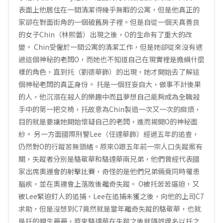
表面上他居住在一間清潔得幾乎無暇的公寓，但是他真正的
家卻在對面街角的一個破舊房子裡。但是自從一個天真善良
的女子Chin（林熙蕾）出現之後，O的生命有了重大的改
變。 Chin受僱於一間公寓的清潔工作，但是她卻從來沒有遇
過這個神秘的老闆O，而她也不知道自己在現實裡是擔綱什麼
樣的角色，直到托（劉德華飾）的出現，她才開始去了解這
個神秘老闆的真正身份。 托是一個狂妄自大，做事不計後果
的人，他沉溺在殺人的樂趣中而且夢想自己能夠成為全職殺
手中的第一把交椅，托故意為Chin製造一次又一次的麻煩，
目的就是要讓她開始懷疑自己的老闆，進而揭開O的神秘面
紗。 另一方面國際刑警Lee（任達華飾）經過五年的追查，
仍然對O的行蹤苦無頭緒。原來O跟五年前一宗人口失蹤案有
關，失蹤者分別是駱敬華和駱達華兩兄弟，他們曾經代表國
家出席奧運會的射擊比賽，奇怪的是他們兄弟倆竟同時罹患
腦疾，並在奧運會上落敗後離奇失蹤。 O被托苦苦逼迫，又
被Lee緊迫釘人的追捕，Lee在追捕未獲之後，向他的上司C7
求助，但是沒想到C7竟然就是當年離奇失蹤的駱敬華，也就
是托的親生哥哥，原來駱達華在失蹤之後就隱姓埋名以托之