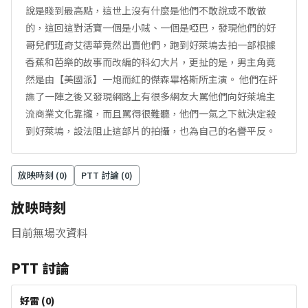
說是賤到最高點，這世上沒有什麼是他們不敢說或不敢做
的，這回這對活寶一個是小賊、一個是啞巴，發現他們的好
哥兒們班奇艾德華竟然出賣他們，跑到好萊塢去拍一部根據
香蕉和芭樂的故事而改編的科幻大片，更扯的是，男主角竟
然是由【美國派】一炮而紅的傑森畢格斯所主演。 他們在訐
譙了一陣之後又發現網路上有很多網友大罵他們向好萊塢主
流商業文化靠攏，而且罵得很難聽，他們一氣之下就決定殺
到好萊塢，設法阻止這部片的拍攝，也為自己的名譽平反。
放映時刻 (
0
)
PTT 討論 (
0
)
放映時刻
目前無場次資料
PTT 討論
好雷
(
0
)