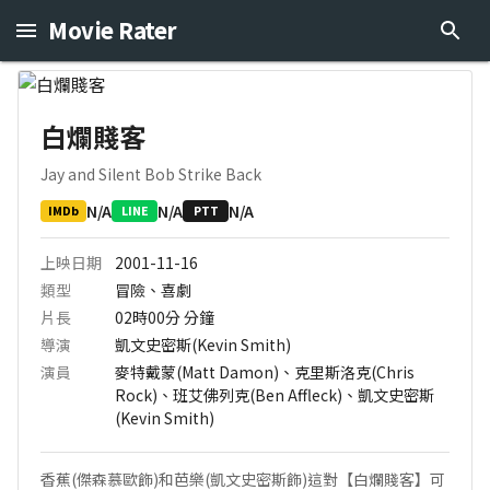
Movie Rater
白爛賤客
Jay and Silent Bob Strike Back
N/A
N/A
N/A
IMDb
LINE
PTT
上映日期
2001-11-16
類型
冒險、喜劇
片長
02時00分
分鐘
導演
凱文史密斯(Kevin Smith)
演員
麥特戴蒙(Matt Damon)、克里斯洛克(Chris
Rock)、班艾佛列克(Ben Affleck)、凱文史密斯
(Kevin Smith)
香蕉(傑森慕歐飾)和芭樂(凱文史密斯飾)這對【白爛賤客】可