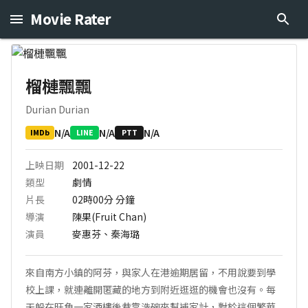
Movie Rater
榴槤飄飄
Durian Durian
N/A
N/A
N/A
IMDb
LINE
PTT
上映日期
2001-12-22
類型
劇情
片長
02時00分
分鐘
導演
陳果(Fruit Chan)
演員
麥惠芬、秦海璐
來自南方小鎮的阿芬，與家人在港逾期居留，不用說要到學
校上課，就連離開匿藏的地方到附近逛逛的機會也沒有。每
天躲在旺角一家酒樓後巷靠洗碗來幫補家計，對於這個繁華