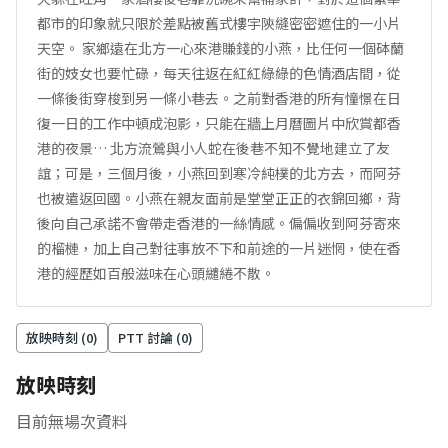
都市的印象就只限於差點被舊式樓宇陝縫密密遮住的一小片
天空。 家鄉遠在北方一心來港賺錢的小燕，比任何一個砵蘭
街的妓女也要忙碌，每天往返在紅紅綠綠的色情酒店間，從
一條後街穿梭到另一條小巷去。之前對香港的所有憧憬在日
復一日的工作中頓成泡影，只能在牆上月曆圖片中欣賞都香
港的夜景… 北方流鶯與小人蛇在後巷不知不覺地建立了友
誼；可是，三個月後，小燕回到寒冷純樸的北方去，而阿芬
也被遣返回國。小燕在親友面前是堂堂正正的衣錦回鄉，背
後向自己承諾不會帶走香港的一絲情感。偏偏收到阿芬寄來
的榴槤，加上自己對往事放不下和前途的一片迷惘，使在香
港的經歷如百般滋味在心頭繾綣不散。
放映時刻 (
0
)
PTT 討論 (
0
)
放映時刻
目前無場次資料