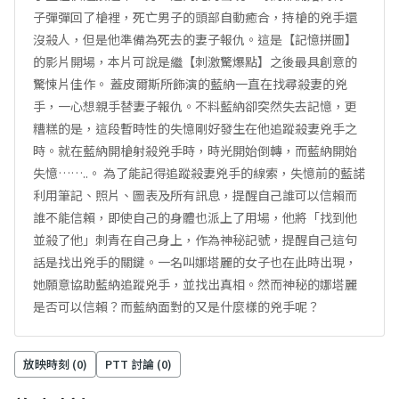
子彈彈回了槍裡，死亡男子的頭部自動癒合，持槍的兇手還
沒殺人，但是他準備為死去的妻子報仇。這是【記憶拼圖】
的影片開場，本片可說是繼【刺激驚爆點】之後最具創意的
驚悚片佳作。 蓋皮爾斯所飾演的藍納一直在找尋殺妻的兇
手，一心想親手替妻子報仇。不料藍納卻突然失去記憶，更
糟糕的是，這段暫時性的失憶剛好發生在他追蹤殺妻兇手之
時。就在藍納開槍射殺兇手時，時光開始倒轉，而藍納開始
失憶……..。 為了能記得追蹤殺妻兇手的線索，失憶前的藍諾
利用筆記、照片、圖表及所有訊息，提醒自己誰可以信賴而
誰不能信賴，即使自己的身體也派上了用場，他將「找到他
並殺了他」刺青在自己身上，作為神秘記號，提醒自己這句
話是找出兇手的關鍵。一名叫娜塔麗的女子也在此時出現，
她願意協助藍納追蹤兇手，並找出真相。然而神秘的娜塔麗
是否可以信賴？而藍納面對的又是什麼樣的兇手呢？
放映時刻 (
0
)
PTT 討論 (
0
)