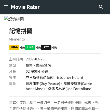
Movie Rater
記憶拼圖
Memento
N/A
N/A
N/A
IMDb
LINE
PTT
上映日期
2002-02-23
類型
犯罪、懸疑/驚悚
片長
02時00分
分鐘
導演
克里斯多福諾蘭(Christopher Nolan)
演員
蓋皮爾斯(Guy Pearce)、凱麗安摩斯(Carrie-
Anne Moss)、喬潘多林諾(Joe Pantollano)
黑暗中突然出現了一道閃光，一名男子被開槍射中頭部，兇
手正在快速接近中。另一道閃光的出現，時間卻開始倒轉─