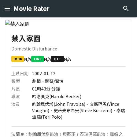
Movie Rater
禁入家園
Domestic Disturbance
N/A
N/A
N/A
IMDb
LINE
PTT
上映日期
2002-01-12
類型
劇情、懸疑/驚悚
片長
01時43分
分鐘
導演
哈洛貝克(Harold Becker)
演員
約翰屈伏塔(John Travolta)、文斯范恩(Vince
Vaughn)、史蒂夫布希米(Steve Buscemi)、泰瑞
波羅(Teri Polo)
法蘭克﹝約翰屈伏塔飾演﹞與蘇珊﹝泰瑞保羅飾演﹞離婚之