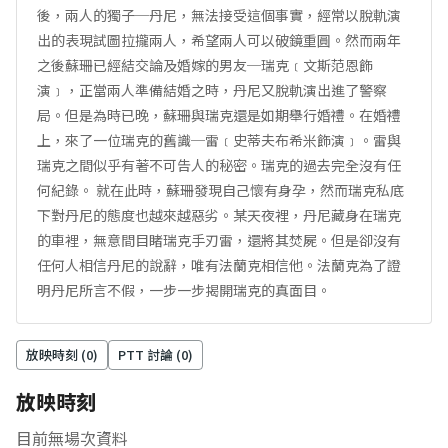
後，兩人的獨子─丹尼，無法接受這個事實，經常以脫軌演
出的表現試圖拉攏兩人，希望兩人可以破鏡重圓。然而兩年
之後蘇珊已經結交論及婚嫁的男友─瑞克﹝文斯范恩飾
演﹞，正當兩人準備結婚之時，丹尼又脫軌演出進了警察
局。但是為時已晚，蘇珊與瑞克還是如期舉行婚禮。在婚禮
上，來了一位瑞克的舊識─雷﹝史蒂夫布希米飾演﹞。雷與
瑞克之間似乎有著不可告人的秘密。瑞克的過去完全沒有任
何紀錄。 就在此時，蘇珊發現自己懷有身孕，然而瑞克私底
下對丹尼的態度也越來越惡劣。某天夜裡，丹尼藏身在瑞克
的車裡，無意間目睹瑞克手刃雷，還將其焚屍。但是卻沒有
任何人相信丹尼的說辭，唯有法蘭克相信他。法蘭克為了證
明丹尼所言不假，一步一步揭開瑞克的真面目。
放映時刻 (
0
)
PTT 討論 (
0
)
放映時刻
目前無場次資料