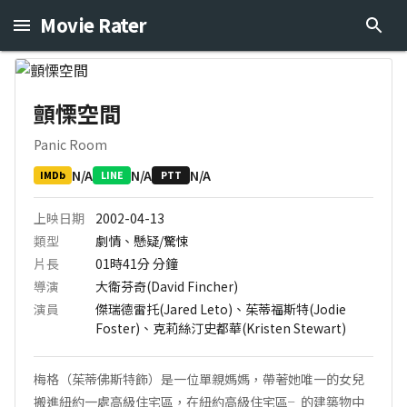
Movie Rater
顫慄空間
Panic Room
N/A
N/A
N/A
IMDb
LINE
PTT
上映日期
2002-04-13
類型
劇情、懸疑/驚悚
片長
01時41分
分鐘
導演
大衛芬奇(David Fincher)
演員
傑瑞德雷托(Jared Leto)、茱蒂福斯特(Jodie
Foster)、克莉絲汀史都華(Kristen Stewart)
梅格（茱蒂佛斯特飾）是一位單親媽媽，帶著她唯一的女兒
搬進紐約一處高級住宅區，在紐約高級住宅區╴的建築物中