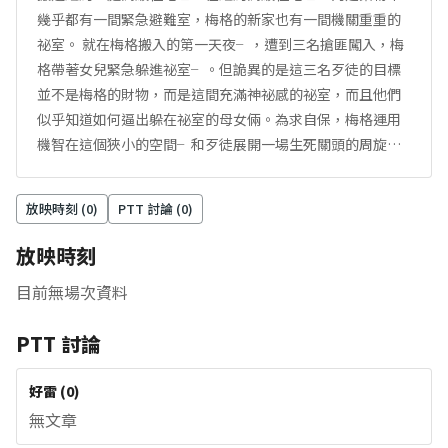
幾乎都有一間緊急避難室，梅格的新家也有一間機關重重的
祕室。 就在梅格搬入的第一天夜╴，遭到三名搶匪闖入，梅
格帶著女兒緊急躲進祕室╴。但詭異的是這三名歹徒的目標
並不是梅格的財物，而是這間充滿神祕感的祕室，而且他們
似乎知道如何逼出躲在祕室的母女倆。為求自保，梅格運用
機智在這個狹小的空間╴和歹徒展開一場生死關頭的周旋…
放映時刻 (
0
)
PTT 討論 (
0
)
放映時刻
目前無場次資料
PTT 討論
好雷
(
0
)
無文章