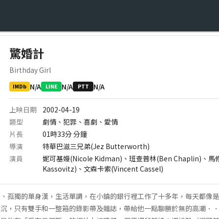
驚婚計
Birthday Girl
N/A
N/A
N/A
IMDb
LINE
PTT
上映日期
2002-04-19
類型
劇情、犯罪、喜劇、愛情
片長
01時33分
分鐘
導演
特華巴滋三兄弟(Jez Butterworth)
演員
妮可基嫚(Nicole Kidman)、班查普林(Ben Chaplin)、
Kassovitz)、文森卡索(Vincent Cassel)
柔、孤獨的單身漢，生活單調，在小鎮的銀行裡工作了十多年，每天都像
沉，只有雙手和一整箱的錄影帶及雜誌，帶給他一點聊勝於無的高潮．．