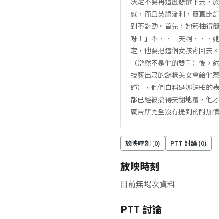
決定不要再這麼悲慘下去，
感，而且英語流利，簡直比
到不對勁。首先，她菸抽得簡
呀！」不．．．天啊．．．
定，他要把這個女孩寄回去
（當然不是他的雙手）後，約
技藝出眾的謎樣美女會給他
飾），他們自稱是娜迪雅的
都已經被搞得天翻地覆，他
廣告所完全沒有提到的附加價
放映時刻 (
0
)
PTT 討論 (
0
)
放映時刻
目前無場次資料
PTT 討論