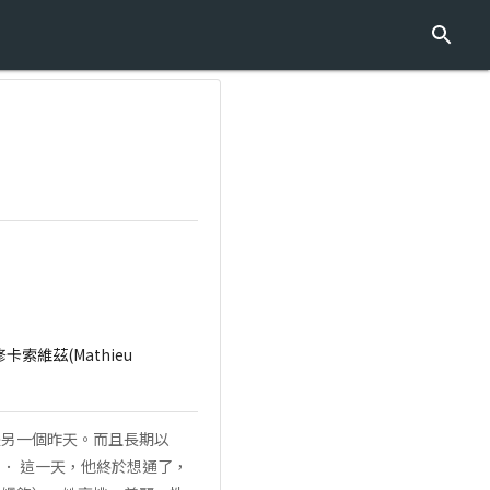
馬修卡索維茲(Mathieu
是另一個昨天。而且長期以
． 這一天，他終於想通了，