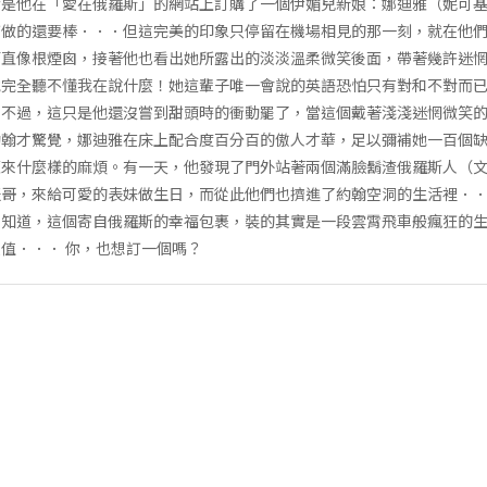
於是他在「愛在俄羅斯」的網站上訂購了一個伊媚兒新娘：娜迪雅（妮可
訂做的還要棒．．．但這完美的印象只停留在機場相見的那一刻，就在他
直像根煙囪，接著他也看出她所露出的淡淡溫柔微笑後面，帶著幾許迷惘
她完全聽不懂我在說什麼！她這輩子唯一會說的英語恐怕只有對和不對而
。不過，這只是他還沒嘗到甜頭時的衝動罷了，當這個戴著淺淺迷惘微笑
翰才驚覺，娜迪雅在床上配合度百分百的傲人才華，足以彌補她一百個缺
惹來什麼樣的麻煩。有一天，他發現了門外站著兩個滿臉鬍渣俄羅斯人（
表哥，來給可愛的表妹做生日，而從此他們也擠進了約翰空洞的生活裡．
才知道，這個寄自俄羅斯的幸福包裹，裝的其實是一段雲霄飛車般瘋狂的
值．．． 你，也想訂一個嗎？