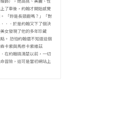
基嫚飾），她高挑、美麗、性
們上了車後，約翰才開始感覺
。 「妳是長頸鹿嗎？」「對
已．．．於是約翰又下了個決
的美女發現了他的多年珍藏
點。 恐怕約翰還不知道這個
文森卡索與馬修卡索維茲
．．在約翰搞清楚以前，一切
生命冒險，這可是當初網站上