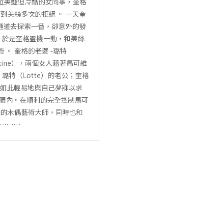
一位美豔但冷酷的女同事，奎格
到美絲多次的拒絕 。 一天奎
通道去探索一番，卻意外的發
。於是奎格靈機一動，和美絲
。 奎格的老婆 -璐特
xine），兩個女人藉著馬可維
璐特（Lotte）的老公；奎格
子竟如此輕易地與自己夢寐以求
的體內。在順利的完全控制馬可
知的木偶藝術大師，同時也和
變………