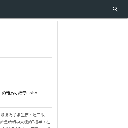
z)、約翰馬可維奇(John
飽，最後為了求生存、混口飯
點位於曼哈頓棟大樓的7樓半，在