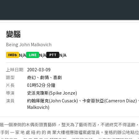
變腦
Being John Malkovich
N/A
N/A
N/A
IMDb
LINE
PTT
上映日期
2002-03-09
類型
奇幻、劇情、喜劇
片長
01時52分
分鐘
導演
史派克瓊斯(Spike Jonze)
演員
約翰庫薩克(John Cusack)、卡麥蓉狄亞(Cameron Dia
Malkovich)
wartzd是一個潦倒的木偶街頭賣藝師 ，整天為了藝術而活，不過終究不得溫
到 一 家 地 處 紐 約 的 商 業大樓裡應徵檔案處理員。奎格的辦公地