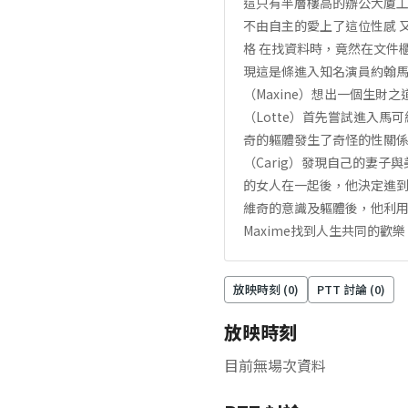
這只有半層樓高的辦公大廈工作
不由自主的愛上了這位性感 又
格 在找資料時，竟然在文件
現這是條進入知名演員約翰馬
（Maxine）想出一個生財
（Lotte）首先嘗試進入馬
奇的軀體發生了奇怪的性關係，
（Carig）發現自己的妻子
的女人在一起後，他決定進到
維奇的意識及軀體後，他利
Maxime找到人生共同的
放映時刻 (
0
)
PTT 討論 (
0
)
放映時刻
目前無場次資料