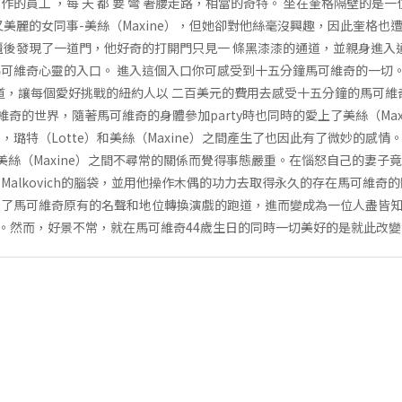
的員工 ，每 天 都 要 彎 著腰走路，相當的奇特。 坐在奎格隔壁的是
美麗的女同事-美絲（Maxine），但她卻對他絲毫沒興趣，因此奎格也遭
櫃後發現了一道門，他好奇的打開門只見一 條黑漆漆的通道，並親身進入
可維奇心靈的入口。 進入這個入口你可感受到十五分鐘馬可維奇的一切
之道，讓每個愛好挑戰的紐約人以 二百美元的費用去感受十五分鐘的馬可維奇 
可維奇的世界，隨著馬可維奇的身體參加party時也同時的愛上了美絲（Ma
璐特（Lotte）和美絲（Maxine）之間產生了也因此有了微妙的感情。 
與美絲（Maxine）之間不尋常的關係而覺得事態嚴重。在惱怒自己的妻
Malkovich的腦袋，並用他操作木偶的功力去取得永久的存在馬可維奇
用了馬可維奇原有的名聲和地位轉換演戲的跑道，進而變成為一位人盡皆
歡樂。然而，好景不常，就在馬可維奇44歲生日的同時一切美好的是就此改