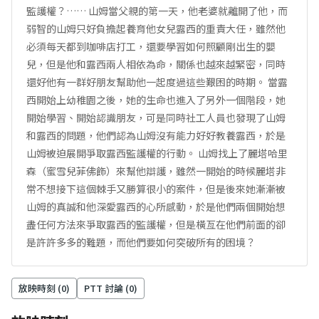
監護權？…… 山姆當父親的第一天，他老婆就離開了他，而
弱智的山姆只好負擔起養育他女兒露西的重責大任，雖然他
必須每天都到咖啡店打工，還要學習如何照顧剛出生的嬰
兒，但是他和露西兩人相依為命，關係也越來越緊密，同時
還好他有一群好朋友幫助他一起度過這些艱困的時期。 當露
西開始上幼稚園之後，她的生命也進入了另外一個階段，她
開始學習、開始認識朋友，可是同時社工人員也發現了山姆
和露西的問題，他們認為山姆沒有能力好好教養露西，於是
山姆被迫展開爭取露西監護權的行動。 山姆找上了麗塔哈里
森（蜜雪兒菲佛飾）來幫他辯護，雖然一開始的時候麗塔非
常不想接下這個棘手又勝算很小的案件，但是後來她漸漸被
山姆的真誠和他深愛露西的心所感動，於是他們兩個開始想
盡任何方法來爭取露西的監護權，但是橫亙在他們前面的卻
是許許多多的難題，而他們要如何突破所有的困境？
放映時刻 (
0
)
PTT 討論 (
0
)