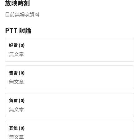
放映時刻
目前無場次資料
PTT 討論
好雷
(
0
)
無文章
普雷
(
0
)
無文章
負雷
(
0
)
無文章
其他
(
0
)
無文章