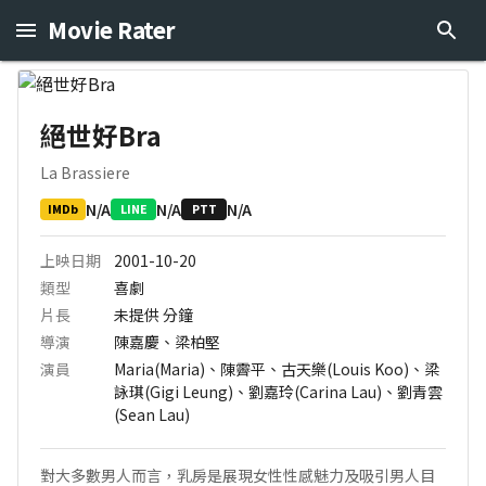
Movie Rater
絕世好Bra
La Brassiere
N/A
N/A
N/A
IMDb
LINE
PTT
上映日期
2001-10-20
類型
喜劇
片長
未提供
分鐘
導演
陳嘉慶、梁柏堅
演員
Maria(Maria)、陳霽平、古天樂(Louis Koo)、梁
詠琪(Gigi Leung)、劉嘉玲(Carina Lau)、劉青雲
(Sean Lau)
對大多數男人而言，乳房是展現女性性感魅力及吸引男人目