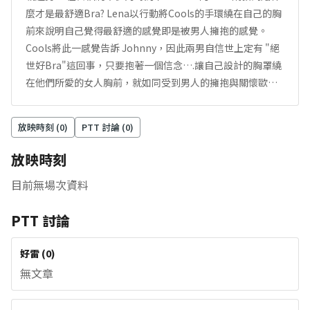
麼才是最舒適Bra? Lena以行動將Cools的手環繞在自己的胸
前來說明自己覺得最舒適的感覺即是被男人擁抱的感覺。
Cools將此一感覺告訴 Johnny，因此兩男自信世上定有 "絕
世好Bra"這回事，只要抱著一個信念….讓自己設計的胸罩繞
在他們所愛的女人胸前，就如同受到男人的擁抱與關懷歐…
放映時刻 (
0
)
PTT 討論 (
0
)
放映時刻
目前無場次資料
PTT 討論
好雷
(
0
)
無文章