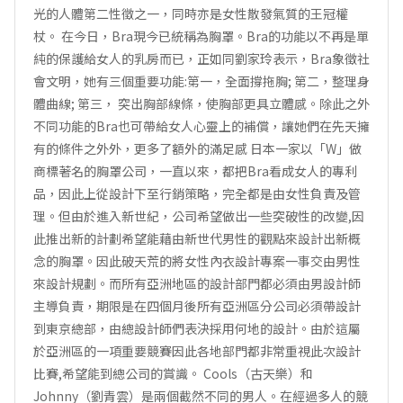
光的人體第二性徵之一，同時亦是女性散發氣質的王冠權
杖。 在今日，Bra現今已統稱為胸罩。Bra的功能以不再是單
純的保護給女人的乳房而已，正如同劉家玲表示，Bra象徵社
會文明，她有三個重要功能:第一，全面撐拖胸; 第二，整理身
體曲線; 第三， 突出胸部線條，使胸部更具立體感。除此之外
不同功能的Bra也可帶給女人心靈上的補償，讓她們在先天擁
有的條件之外外，更多了額外的滿足感 日本一家以「W」做
商標著名的胸罩公司，一直以來，都把Bra看成女人的專利
品，因此上從設計下至行銷策略，完全都是由女性負責及管
理。但由於進入新世紀，公司希望做出一些突破性的改變,因
此推出新的計劃希望能藉由新世代男性的觀點來設計出新概
念的胸罩。因此破天荒的將女性內衣設計專案一事交由男性
來設計規劃。而所有亞洲地區的設計部門都必須由男設計師
主導負責，期限是在四個月後所有亞洲區分公司必須帶設計
到東京總部，由總設計師們表決採用何地的設計。由於這屬
於亞洲區的一項重要競賽因此各地部門都非常重視此次設計
比賽,希望能到總公司的賞識。 Cools（古天樂）和
Johnny（劉青雲）是兩個截然不同的男人。在經過多人的競