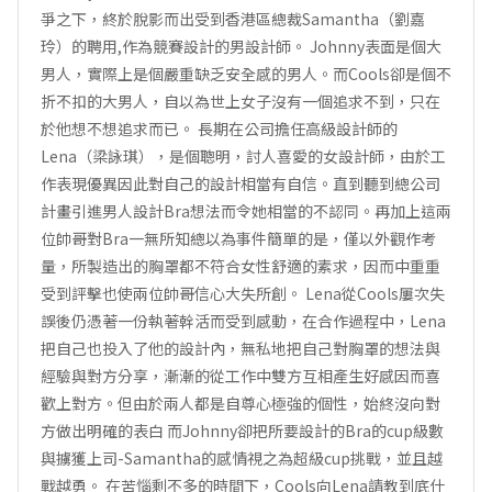
爭之下，終於脫影而出受到香港區總裁Samantha（劉嘉
玲）的聘用,作為競賽設計的男設計師。 Johnny表面是個大
男人，實際上是個嚴重缺乏安全感的男人。而Cools卻是個不
折不扣的大男人，自以為世上女子沒有一個追求不到，只在
於他想不想追求而已。 長期在公司擔任高級設計師的
Lena（梁詠琪），是個聰明，討人喜愛的女設計師，由於工
作表現優異因此對自己的設計相當有自信。直到聽到總公司
計畫引進男人設計Bra想法而令她相當的不認同。再加上這兩
位帥哥對Bra一無所知總以為事件簡單的是，僅以外觀作考
量，所製造出的胸罩都不符合女性舒適的素求，因而中重重
受到評擊也使兩位帥哥信心大失所創。 Lena從Cools屢次失
誤後仍憑著一份執著幹活而受到感動，在合作過程中，Lena
把自己也投入了他的設計內，無私地把自己對胸罩的想法與
經驗與對方分享，漸漸的從工作中雙方互相產生好感因而喜
歡上對方。但由於兩人都是自尊心極強的個性，始終沒向對
方做出明確的表白 而Johnny卻把所要設計的Bra的cup級數
與擄獲上司-Samantha的感情視之為超級cup挑戰，並且越
戰越勇。 在苦惱剩不多的時間下，Cools向Lena請教到底什