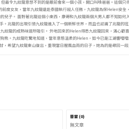
 但最令九紋龍意想不到的是眼前會來一個小孩，開口叫喚爸爸。這個只
紋龍的前度女友，當年九紋龍遠赴泰國執行殺人任務，九紋龍為保Helen安
的兒子。 面對著兆龍這個小東西，康哥和九紋龍兩個大男人都不知如何入
從入手。兆龍的出現引領九紋龍進入了一個新鮮世界，而且也認識了兆龍的班
九紋龍的成熟味道所吸引。 外地回來的Helen得悉九紋龍回來，滿心歡
狗熊。九紋龍吃驚地知道，當年意態溫柔的Helen，如今已是江湖響噹
有不甘，希望九紋龍東山復出，重現當日腥風血雨的日子，她為的是尋回一
普雷
(
0
)
無文章