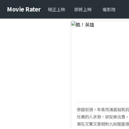
Movie Rater
現正上映
即將上映
電影院
泰國街頭。年青而滿面殺氣的
社團的人求救，卻反被出賣，
哥在又驚又喜間和九紋龍重