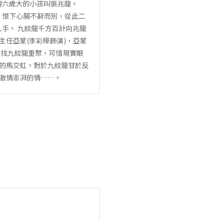
得六歲大的小孩叫張兆龍。
全，恨下心腸不辭而別，從此二
手。 九紋龍千方百計向兆龍
主任亞蒙(李彩樺飾演)，亞蒙
喜找九紋龍重聚，可惜現實眼
噹的馬交虹。對於九紋龍甘於反
段激情澎湃的情……。