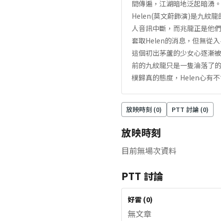
間傳遍，江湖暗地泛起暗湧。
Helen(莫文蔚飾演)是九
人音訊中斷，而兆龍正是他們
套取Helen的消息，但無
這個初出茅蘆的少女心逐漸被
前的九紋龍只是一隻淪落了的
樸歸真的態度，Helen心
放映時刻 (
0
)
PTT 討論 (
0
)
放映時刻
目前無場次資料
PTT 討論
好雷
(
0
)
無文章