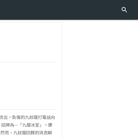
涓流出。負傷的九紋龍打電話向
招牌為--「九龍冰室」。康
。然而，九紋龍回歸的消息瞬