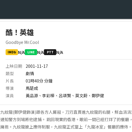
酷！英雄
Goodbye Mr.Cool
N/A
N/A
N/A
IMDb
LINE
PTT
上映日期
2001-11-17
類型
劇情
片長
01時40分
分鐘
導演
馬楚成
演員
黃品源、李彩樺、呂頌賢、莫文蔚、鄭伊健
九紋龍(鄭伊健飾演)跟各方人廝殺，刀刃直貫進九紋龍的右腿，鮮血涓
通知警方到場將他逮捕。 跳回現實的香港。眼前一間已經打烊了的餐廳，
逢擁抱。九紋龍披上應侍制服，九紋龍正式當上「九龍冰室」餐廳的應侍