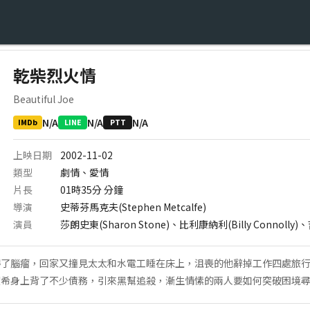
乾柴烈火情
Beautiful Joe
N/A
N/A
N/A
IMDb
LINE
PTT
上映日期
2002-11-02
類型
劇情、愛情
片長
01時35分
分鐘
導演
史蒂芬馬克夫(Stephen Metcalfe)
演員
莎朗史東(Sharon Stone)、比利康納利(Billy Connolly)、
得了腦瘤，回家又撞見太太和水電工睡在床上，沮喪的他辭掉工作四處旅
賀希身上背了不少債務，引來黑幫追殺，漸生情愫的兩人要如何突破困境