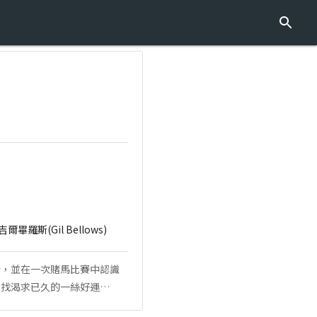
吉爾畢羅斯(Gil Bellows)
行，並在一次賭馬比賽中認識
尋找渴求已久的一絲好運…