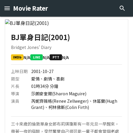
Movie Rater
BJ單身日記(2001)
Bridget Jones' Diary
N/A
N/A
N/A
IMDb
LINE
PTT
上映日期
2001-10-27
類型
愛情、劇情、喜劇
片長
01時34分
分鐘
導演
莎朗麥奎爾(Sharon Maguire)
演員
芮妮齊薇格(Renee Zellweger)、休葛蘭(Hugh
Grant)、柯林佛斯(Colin Firth)
三十來歲的倫敦單身女郎布莉琪瓊斯有一年元旦一早醒來，
帶著一夜的宿醉，突然驚覺自己很可能一輩子都會當個老處