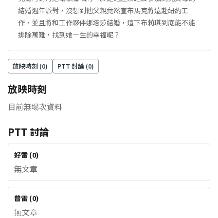
結婚週年派對，沒想到他父親竟然宣布馬克將遠赴紐約工
作，並且將和工作夥伴娜塔莎結婚，這下布莉琪到底能不能
排除萬難，找到她一生的幸福呢？
放映時刻 (
0
)
PTT 討論 (
0
)
放映時刻
目前無場次資料
PTT 討論
好雷
(
0
)
無文章
普雷
(
0
)
無文章