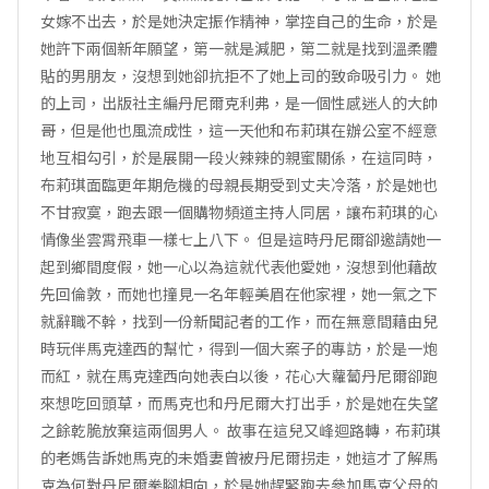
女嫁不出去，於是她決定振作精神，掌控自己的生命，於是
她許下兩個新年願望，第一就是減肥，第二就是找到溫柔體
貼的男朋友，沒想到她卻抗拒不了她上司的致命吸引力。 她
的上司，出版社主編丹尼爾克利弗，是一個性感迷人的大帥
哥，但是他也風流成性，這一天他和布莉琪在辦公室不經意
地互相勾引，於是展開一段火辣辣的親蜜關係，在這同時，
布莉琪面臨更年期危機的母親長期受到丈夫冷落，於是她也
不甘寂寞，跑去跟一個購物頻道主持人同居，讓布莉琪的心
情像坐雲霄飛車一樣七上八下。 但是這時丹尼爾卻邀請她一
起到鄉間度假，她一心以為這就代表他愛她，沒想到他藉故
先回倫敦，而她也撞見一名年輕美眉在他家裡，她一氣之下
就辭職不幹，找到一份新聞記者的工作，而在無意間藉由兒
時玩伴馬克達西的幫忙，得到一個大案子的專訪，於是一炮
而紅，就在馬克達西向她表白以後，花心大蘿蔔丹尼爾卻跑
來想吃回頭草，而馬克也和丹尼爾大打出手，於是她在失望
之餘乾脆放棄這兩個男人。 故事在這兒又峰迴路轉，布莉琪
的老媽告訴她馬克的未婚妻曾被丹尼爾拐走，她這才了解馬
克為何對丹尼爾拳腳相向，於是她趕緊跑去參加馬克父母的