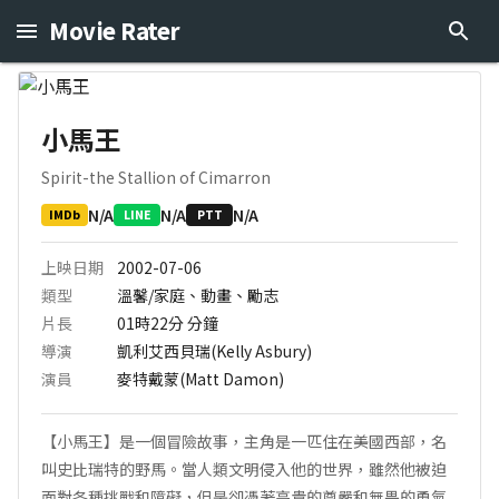
Movie Rater
小馬王
Spirit-the Stallion of Cimarron
N/A
N/A
N/A
IMDb
LINE
PTT
上映日期
2002-07-06
類型
溫馨/家庭、動畫、勵志
片長
01時22分
分鐘
導演
凱利艾西貝瑞(Kelly Asbury)
演員
麥特戴蒙(Matt Damon)
【小馬王】是一個冒險故事，主角是一匹住在美國西部，名
叫史比瑞特的野馬。當人類文明侵入他的世界，雖然他被迫
面對各種挑戰和障礙，但是卻憑著高貴的尊嚴和無畏的勇氣