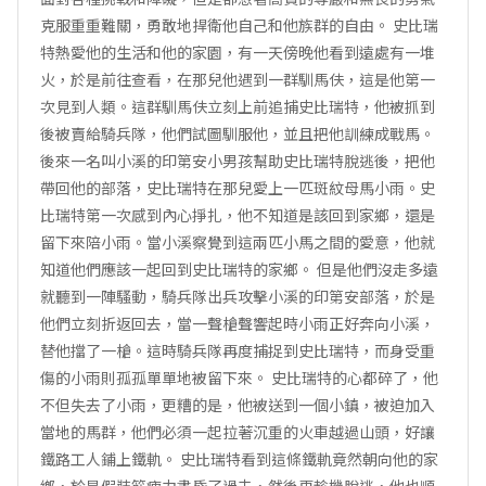
克服重重難關，勇敢地捍衛他自己和他族群的自由。 史比瑞
特熱愛他的生活和他的家園，有一天傍晚他看到遠處有一堆
火，於是前往查看，在那兒他遇到一群馴馬伕，這是他第一
次見到人類。這群馴馬伕立刻上前追捕史比瑞特，他被抓到
後被賣給騎兵隊，他們試圖馴服他，並且把他訓練成戰馬。
後來一名叫小溪的印第安小男孩幫助史比瑞特脫逃後，把他
帶回他的部落，史比瑞特在那兒愛上一匹斑紋母馬小雨。史
比瑞特第一次感到內心掙扎，他不知道是該回到家鄉，還是
留下來陪小雨。當小溪察覺到這兩匹小馬之間的愛意，他就
知道他們應該一起回到史比瑞特的家鄉。 但是他們沒走多遠
就聽到一陣騷動，騎兵隊出兵攻擊小溪的印第安部落，於是
他們立刻折返回去，當一聲槍聲響起時小雨正好奔向小溪，
替他擋了一槍。這時騎兵隊再度捕捉到史比瑞特，而身受重
傷的小雨則孤孤單單地被留下來。 史比瑞特的心都碎了，他
不但失去了小雨，更糟的是，他被送到一個小鎮，被迫加入
當地的馬群，他們必須一起拉著沉重的火車越過山頭，好讓
鐵路工人鋪上鐵軌。 史比瑞特看到這條鐵軌竟然朝向他的家