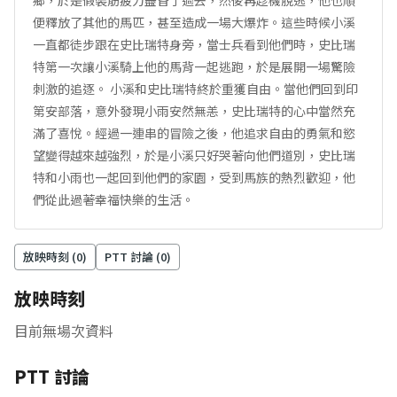
鄉，於是假裝筋疲力盡昏了過去，然後再趁機脫逃，他也順
便釋放了其他的馬匹，甚至造成一場大爆炸。這些時候小溪
一直都徒步跟在史比瑞特身旁，當士兵看到他們時，史比瑞
特第一次讓小溪騎上他的馬背一起逃跑，於是展開一場驚險
刺激的追逐。 小溪和史比瑞特終於重獲自由。當他們回到印
第安部落，意外發現小雨安然無恙，史比瑞特的心中當然充
滿了喜悅。經過一連串的冒險之後，他追求自由的勇氣和慾
望變得越來越強烈，於是小溪只好哭著向他們道別，史比瑞
特和小雨也一起回到他們的家園，受到馬族的熱烈歡迎，他
們從此過著幸福快樂的生活。
放映時刻 (
0
)
PTT 討論 (
0
)
放映時刻
目前無場次資料
PTT 討論