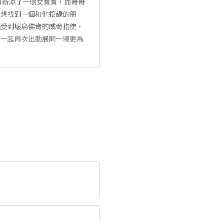
母新添了一個女寶寶，而哥哥
很想找到一個和他投緣的朋
羅受到壞鳥佛肯的威脅指使，
球一起再次出動展開一場更為