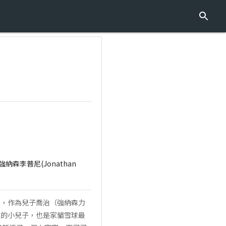
)、強納森李普尼(Jonathan
），作為兒子喬治（強納森力
愛的小兒子，也是家貓雪球最