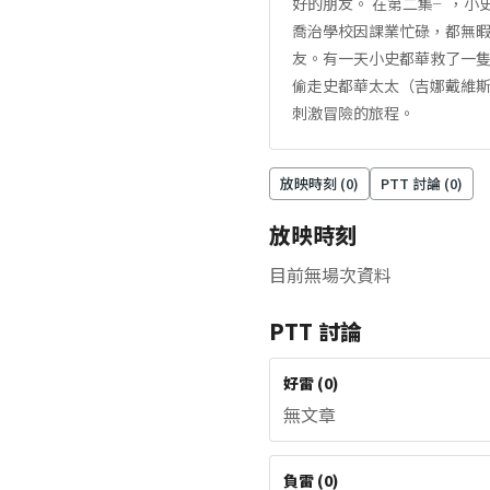
好的朋友。 在第二集╴，小
喬治學校因課業忙碌，都無
友。有一天小史都華救了一
偷走史都華太太（吉娜戴維
刺激冒險的旅程。
放映時刻 (
0
)
PTT 討論 (
0
)
放映時刻
目前無場次資料
PTT 討論
好雷
(
0
)
無文章
負雷
(
0
)