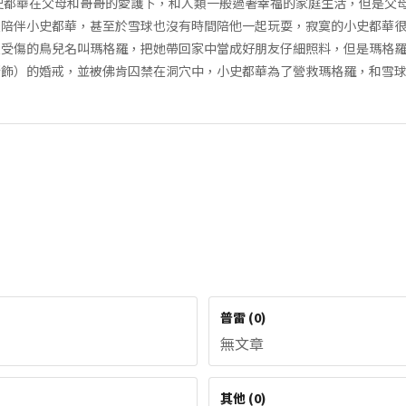
史都華在父母和哥哥的愛護下，和人類一般過著幸福的家庭生活，但是父
暇陪伴小史都華，甚至於雪球也沒有時間陪他一起玩耍，寂寞的小史都華
隻受傷的鳥兒名叫瑪格羅，把她帶回家中當成好朋友仔細照料，但是瑪格
斯飾）的婚戒，並被佛肯囚禁在洞穴中，小史都華為了營救瑪格羅，和雪
普雷
(
0
)
無文章
其他
(
0
)