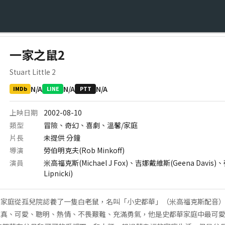
一家之鼠2
Stuart Little 2
N/A
N/A
N/A
IMDb
LINE
PTT
上映日期
2002-08-10
類型
冒險、奇幻、喜劇、溫馨/家庭
片長
未提供
分鐘
導演
勞伯明克夫(Rob Minkoff)
演員
米高福克斯(Michael J Fox)、吉娜戴維斯(Geena Davis
Lipnicki)
類家庭從孤兒院認養了一隻白老鼠，名叫「小史都華」（米高福克斯配音
純真、可愛、聰明、熱情、不畏艱難、充滿勇氣，他是史都華家庭中最可