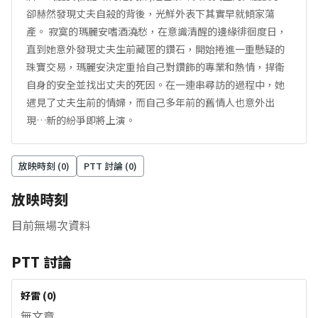
卻赫然發現丈夫自殺的背後，光鮮外表下其實早就傾家蕩
產。 寂寞的瑪麗安嗜酒澆愁，在意識清醒的邊緣徘徊度日，
直到她意外發現丈夫生前藏匿的鑽石，開始捲進一重懸疑的
珠寶交易，瑪麗安決定重拾自己對鑽飾的專業和熱情，捍衛
自身的安全並找出丈夫的死因。在一連串尋訪的過程中，她
遇見了丈夫生前的情婦，而自己多年前的舊情人也意外出
現…新的紛爭即將上演。
放映時刻 (
0
)
PTT 討論 (
0
)
放映時刻
目前無場次資料
PTT 討論
好雷
(
0
)
無文章