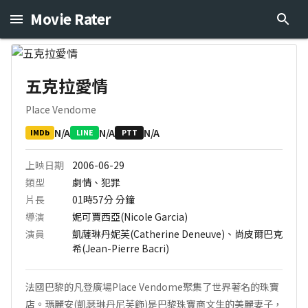
Movie Rater
五克拉愛情
Place Vendome
N/A
N/A
N/A
IMDb
LINE
PTT
上映日期
2006-06-29
類型
劇情、犯罪
片長
01時57分
分鐘
導演
妮可賈西亞(Nicole Garcia)
演員
凱薩琳丹妮芙(Catherine Deneuve)、尚皮爾巴克
希(Jean-Pierre Bacri)
法國巴黎的凡登廣場Place Vendome聚集了世界著名的珠寶
店。瑪麗安(凱瑟琳丹尼芙飾)是巴黎珠寶商文生的美麗妻子，