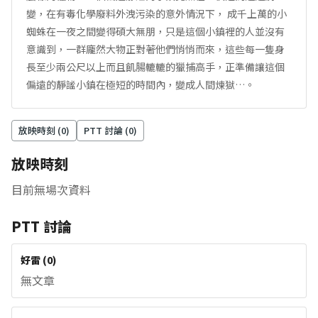
變，在有毒化學廢料外洩污染的意外情況下， 成千上萬的小
蜘蛛在一夜之間變得碩大無朋，只是這個小鎮裡的人並沒有
意識到，一群龐然大物正對著他們悄悄而來，這些每一隻身
長至少兩公尺以上而且飢腸轆轆的獵捕高手，正準備讓這個
偏遠的靜謐小鎮在極短的時間內，變成人間煉獄…。
放映時刻 (
0
)
PTT 討論 (
0
)
放映時刻
目前無場次資料
PTT 討論
好雷
(
0
)
無文章