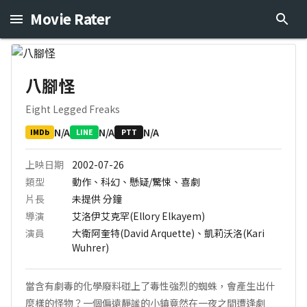
Movie Rater
八腳怪
Eight Legged Freaks
N/A
N/A
N/A
IMDb
LINE
PTT
上映日期
2002-07-26
類型
動作、科幻、懸疑/驚悚、喜劇
片長
未提供
分鐘
導演
艾洛伊艾克罕(Ellory Elkayem)
演員
大衛阿奎特(David Arquette)、凱莉沃洛(Kari
Wuhrer)
當含有劇毒的化學廢料碰上了毒性強烈的蜘蛛，會產生出什
麼樣的怪物？一個偏遠靜謐的小鎮竟然在一夜之間遭逢劇