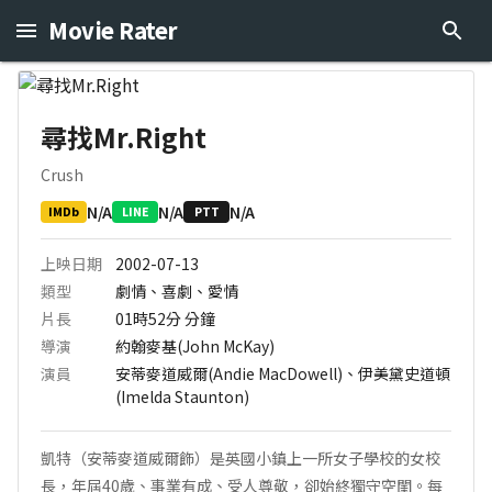
Movie Rater
尋找Mr.Right
Crush
N/A
N/A
N/A
IMDb
LINE
PTT
上映日期
2002-07-13
類型
劇情、喜劇、愛情
片長
01時52分
分鐘
導演
約翰麥基(John McKay)
演員
安蒂麥道威爾(Andie MacDowell)、伊美黛史道頓
(Imelda Staunton)
凱特（安蒂麥道威爾飾）是英國小鎮上一所女子學校的女校
長，年屆40歲、事業有成、受人尊敬，卻始終獨守空閨。每