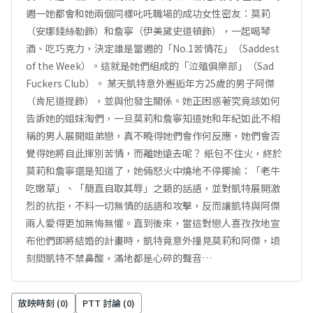
週一她都會和她兩個同樣叱吒職場的成功女性密友：莫莉
（安娜錢絲勒飾）和詹寧（伊美黛史道頓飾），一起喝琴
酒、吃巧克力，決定誰是當週的「No.1苦情花」（Saddest
of the Week）。這就是她們組成的「泣殖俱樂部」（Sad
Fuckers Club）。 某天凱特意外邂逅年方25歲的男子阿傑
（肯尼道提飾），並與他發生關係。她正困惑著究竟該如何
告訴她的姐妹淘們，一旦莫莉和詹寧知道她和年紀如此不相
稱的男人展開姐弟戀，真不曉得她們會作何反應，她們會否
覺得她將自此揮別苦情，而離她遠去呢？ 紙包不住火，終於
莫莉和詹寧還是知道了，她倆怒火中燒地不停揶揄：「老牛
吃嫩草」、「簡直自取其辱」之類的話語，並對凱特展開激
烈的抗拒，不料一切無情的話語和攻擊，反而讓凱特與阿傑
兩人愛得更加無悔無懼。直到後來，當這對戀人喜孜孜地宣
布他們即將結婚的計畫時，凱特竟意外撞見莫莉和阿傑，頃
刻間凱特不禁鼻酸，滿地都是心碎的聲音…
放映時刻 (
0
)
PTT 討論 (
0
)