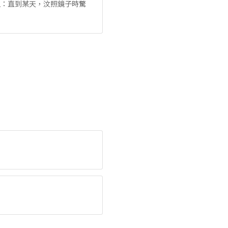
生：直到某天，汶照鏡子時驚