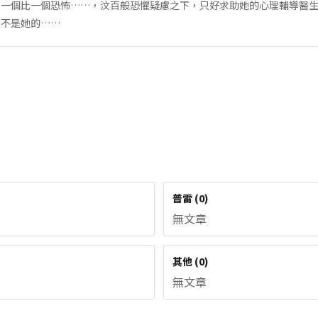
，一個比一個恐怖……，汶百般恐懼疑慮之下，只好求助她的心理輔導醫
然不是她的……
普雷
(
0
)
無文章
其他
(
0
)
無文章