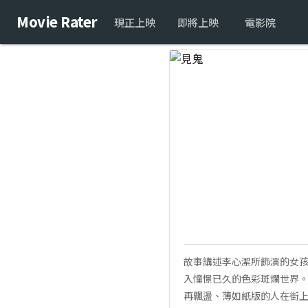
Movie Rater
現正上映
即將上映
電影院
故事講述李心潔所飾演的女
入憧憬已久的色彩斑爛世界。
再飄盪、薄如紙版的人在街上