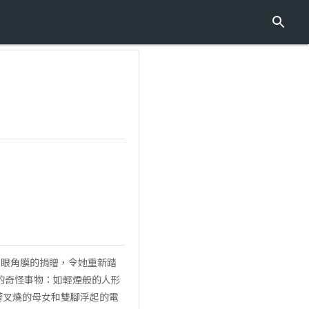
到眼角膜的捐贈，令她重新踏
的奇怪事物：如輕煙般的人形
著叉燒的母女和雙腳浮起的電