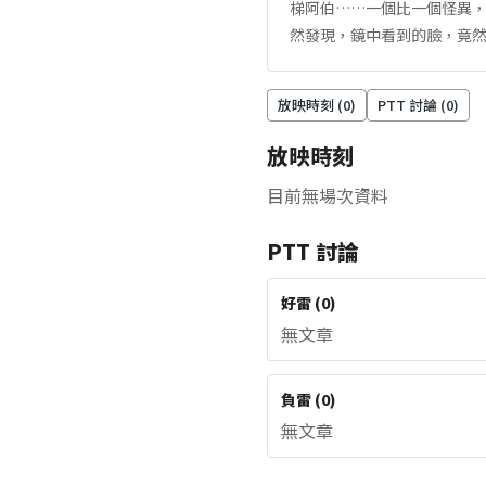
梯阿伯……一個比一個怪異
然發現，鏡中看到的臉，竟
放映時刻 (
0
)
PTT 討論 (
0
)
放映時刻
目前無場次資料
PTT 討論
好雷
(
0
)
無文章
負雷
(
0
)
無文章