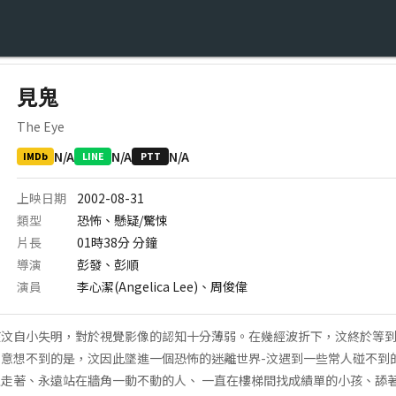
見鬼
The Eye
N/A
N/A
N/A
IMDb
LINE
PTT
上映日期
2002-08-31
類型
恐怖、懸疑/驚悚
片長
01時38分
分鐘
導演
彭發、彭順
演員
李心潔(Angelica Lee)、周俊偉
孩汶自小失明，對於視覺影像的認知十分薄弱。在幾經波折下，汶終於等
意想不到的是，汶因此墜進一個恐怖的迷離世界-汶遇到一些常人碰不到
走著、永遠站在牆角一動不動的人、 一直在樓梯間找成績單的小孩、舔