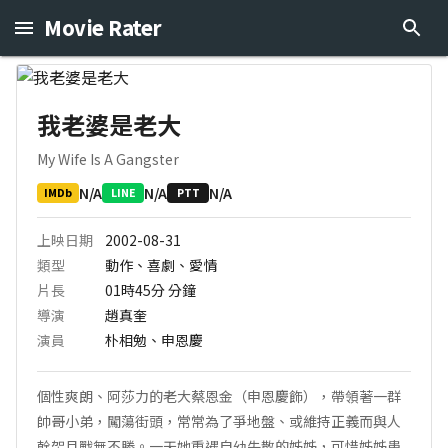
Movie Rater
我老婆是老大
My Wife Is A Gangster
N/A
N/A
N/A
IMDb
LINE
PTT
上映日期
2002-08-31
類型
動作、喜劇、愛情
片長
01時45分
分鐘
導演
趙真奎
演員
朴相勉、申恩慶
個性爽朗、阿莎力的老大蔡恩金（申恩慶飾），帶領著一群
帥哥小弟，闖蕩街頭，常常為了爭地盤、或維持正義而與人
幹架且戰無不勝。一天她重遇自幼失散的姊姊，可惜姊姊患