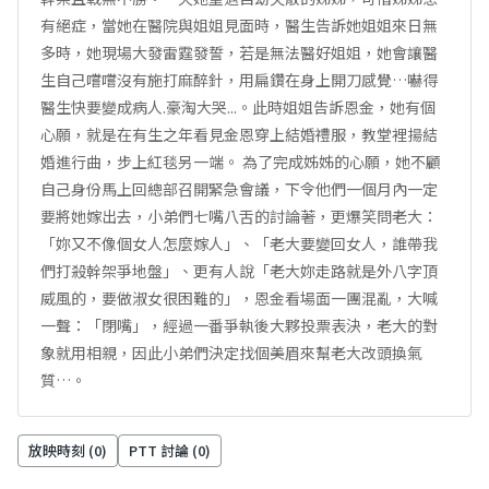
有絕症，當她在醫院與姐姐見面時，醫生告訴她姐姐來日無
多時，她現場大發雷霆發誓，若是無法醫好姐姐，她會讓醫
生自己嚐嚐沒有施打麻醉針，用扁鑽在身上開刀感覺…嚇得
醫生快要變成病人.豪淘大哭...。此時姐姐告訴恩金，她有個
心願，就是在有生之年看見金恩穿上結婚禮服，教堂裡揚結
婚進行曲，步上紅毯另一端。 為了完成姊姊的心願，她不顧
自己身份馬上回總部召開緊急會議，下令他們一個月內一定
要將她嫁出去，小弟們七嘴八舌的討論著，更爆笑問老大：
「妳又不像個女人怎麼嫁人」、「老大要變回女人，誰帶我
們打殺幹架爭地盤」、更有人說「老大妳走路就是外八字頂
威風的，要做淑女很困難的」，恩金看場面一團混亂，大喊
一聲：「閉嘴」，經過一番爭執後大夥投票表決，老大的對
象就用相親，因此小弟們決定找個美眉來幫老大改頭換氣
質…。
放映時刻 (
0
)
PTT 討論 (
0
)