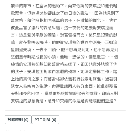
繁華的都市，在室友的邀約下，向來低調的安琪拉和他們唱
歌聚會，但這場赴約卻註定了她日後的飄泊… .因為她見到了
葛雷格，和他擁抱相同孤單的男子，在激情的催化下，他們
彼此品嘗了濃烈的愛意糾纏，這一夜情的定義對安琪拉而
言，這是愛與奉獻的體驗，對葛雷格而言，這只是短暫的慰
藉，就在黎明破曉時，他便從安琪拉的世界中消失…正如流
星劃過天境，一去不回頭… 他不想再見到她，也不想再見到
這個童年時期成長的小鎮，他唯一想做的，便是遺忘…… 但
純情的安琪拉卻想知道葛雷格去哪了，正因她意外地懷了他
的孩子，安琪拉面對潔白無瑕的殘缺，她決定辭掉工作，踏
上她的真情之旅；而葛雷格卻依舊我行我素地廝混，過著引
誘女人為宗旨的生活，命運雖讓兩人各分東西，彼此卻殘留
著對那夜的回憶… 當葛雷格終於擺脫過去的陰霾，卻陷入對
安琪拉的思念折磨，意外和交織的命運是否能讓他們重逢？
放映時刻 (
0
)
PTT 討論 (
0
)