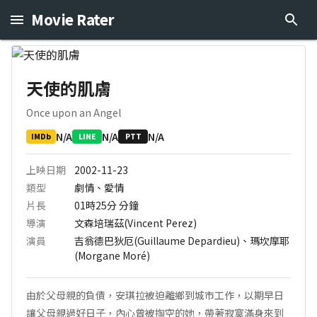
Movie Rater
天使的肌膚
Once upon an Angel
N/A
N/A
N/A
IMDb
LINE
PTT
上映日期
2002-11-23
類型
劇情、愛情
片長
01時25分
分鐘
導演
文森培瑞茲(Vincent Perez)
演員
吉翁德巴狄厄(Guillaume Depardieu)、瑪坎摩耶
(Morgane Moré)
由於父母親的負債，安琪拉被迫離鄉到城市工作，以期早日
讓父母親過好日子，內心曾被掏空的她，帶著寂寞滿身來到