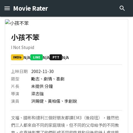
Movie Rater
小孩不笨
I Not Stupid
N/A
N/A
N/A
IMDb
LINE
PTT
上映日期
2002-11-30
類型
勵志、劇情、喜劇
片長
未提供
分鐘
導演
梁志強
演員
洪賜健、黃柏儒、李創銳
文福、國彬和達利三個好朋友都讀EM3（後段班），雖然他
們三人都來自不同的家庭環境，但不同的父母給予的不同教
育，也直接影響了他們形成不同的性格和日後的待人處世態