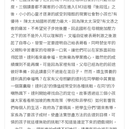
度。三個讀書都不厲害的小孩在進入EM3這種『後段班』之
後，小小的心靈才逐漸的感受到殘酷的現實社會對小孩也?有
優待。 陳太太給國彬的壓力最大，因為陳太太深受?有文憑之
害的痛苦，不希望兒子步她後塵，因此國彬在母親施加壓力
之下的苦不是外人可以理解的。 文福自從被表哥刺激之後激
起了自尊心，發誓一定要證明自己給表哥看，同時替坐牢的
父親和辛苦養家的母親爭一口氣，讓他們可以在家族面前抬
得起頭。達利看來最幸福，他無需為學業擔心，雖然他的成
績爛到不能再爛，可是因為家裡有錢，父母已經為他的前途
做好準備，因此讀書只不過是在混日子。 然而，嬌生慣養的
達利真的幸福嗎？在家有父母照顧的達利在同學眼中其實是
一個窩囊廢！達利活?的價值經常受到各種挑戰，在同?的冷
嘲熱諷下，達利開始尋找自己的定位。故事透過這三個小孩
讓大家看看新加坡的教育政策（學校和非學校）如何影響我
們每個人的生活，政府為了要精英，把學生分們?類來教導，
家長為了要孩子成材，使盡法寶想盡方法的去達到目標，可
憐的孩子就這樣無助的挑戰?不知道是誰定下來的遊戲規則，