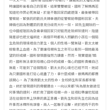
一次又一次…. 國彬害怕成績不好被打，講義氣的文福在測驗
時讓國彬偷看自己的答案，結果雙雙被捉，國彬了解媽媽若
知道他作弊必死無疑，於是不敢回家四處遊蕩，最後被帶回
警察局，緊張的的劉氏夫婦幸運的從警察局帶國彬回家，夫
婦倆也因為對體罰的意見分歧而大吵一架。 邱先生開除的一
位中國經理因為急需拿錢回家只好鋌而走險綁架達利，陰錯
陽差卻也把文福綁走。兩個平時都有人照顧的小孩在一個陌
生危險的環境裡自力更生，個人的性格一覽無疑。劉太太被
檢驗患上血癌，為了要讓母親有生之年可以看到一個她最渴
望的好成績，國彬發憤圖強努力讀書，然而，現實還是?酷
的。國彬無法拿到母親心目中的成績，傷心的國彬責備自己
無能，可是到了這個階段，劉太太的心境也已經不同，她認
為只要國彬是打從心底盡了力，拿什麼成績，做媽媽的都應
該開心。 為了挽救劉太太的性命，全校師生和家長都來驗
血，終於發現達利的骨髓適合。一向以來都?有為朋友做過任
何事情的達利，終於救了國彬母親一命，這項壯舉讓他知道
活在這個世界上快樂的真正意義。劉先生和邱先生也因為這
件事而冰釋所有誤會，兩人一起聯手出擊，終於把肉干的市