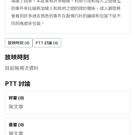
場搶了回來。本故事有許多暗喻，利用小孩和成人之間發生
的事件來比喻新加坡人和政府之間的微妙關係，成人觀眾將
會看到許多過去熟悉的事件在劇情巧妙的舖排和包裝下從不
同的角度來包裝。
放映時刻 (
0
)
PTT 討論 (
0
)
放映時刻
目前無場次資料
PTT 討論
好雷
(
0
)
無文章
普雷
(
0
)
無文章