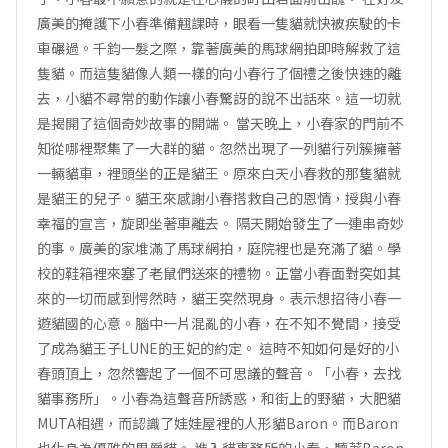
廣美的掩護下小春準備翹課時，眼看一隻貓就快被疾駛的卡
車碾過。千鈞一髮之際，靠著廣美的馬球網拍即時解救了這
隻貓。而這隻貓像人類一樣的向小春行了個禮之後快速的離
去，小貓不尋常的動作讓小春驚訝的說不出話來。這一切就
是揭開了這個奇妙故事的開端。 當天晚上，小春家的門前不
知從哪裡聚集了一大群的貓。忽然出現了一列貓行列簇擁著
一輛貓車，裡頭坐的正是貓王。原來白天小春救的那隻貓就
是貓王的兒子。貓王來感謝小春搭救自己的恩情，授與小春
幸福的宣言，旋即坐著車離去。 隔天開始發生了一連串奇妙
的事。廣美的家堆滿了馬球網拍，庭院裡也是充滿了貓。學
校的鞋箱裡來塞了老鼠們送來的禮物。正當小春面對突如其
來的一切而感到愕然時，貓王突然現身。表示想招待小春一
遊貓國的心意。腦中一片混亂的小春，在不知不覺間，接受
了成為貓王子LUNE的王妃的約定。 這時不知如何是好的小
春頭頂上，忽然響起了一個不可思議的聲音。「小春，去找
貓事務所」。小春為這聲音所誘惑，和街上的野貓，大肥貓
MUTA相遇，而認識了娃娃屋裡的人形貓Baron。而Baron