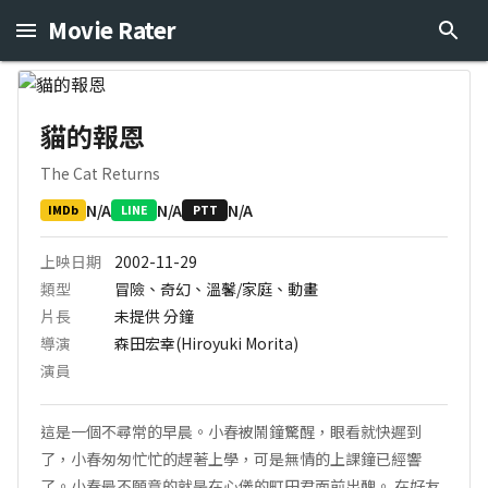
Movie Rater
貓的報恩
The Cat Returns
N/A
N/A
N/A
IMDb
LINE
PTT
上映日期
2002-11-29
類型
冒險、奇幻、溫馨/家庭、動畫
片長
未提供
分鐘
導演
森田宏幸(Hiroyuki Morita)
演員
這是一個不尋常的早晨。小春被鬧鐘驚醒，眼看就快遲到
了，小春匆匆忙忙的趕著上學，可是無情的上課鐘已經響
了。小春最不願意的就是在心儀的町田君面前出醜。 在好友