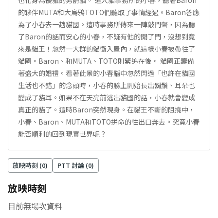
也化身為優雅的男爵貓。 進入貓事務所的小春，聽著Baron
的夥伴MUTA和大烏鴉TOTO們聽取了事情經過。Baron答應
為了小春去一趟貓國。這時事務所傳來一陣敲門聲，因為聽
了Baron的話而安心的小春，不疑有他的開了門，沒想到竟
來是貓王！忽然一大群的貓衝入屋內，就這樣小春被帶往了
貓國。Baron、和MUTA、TOTO則緊追在後。 貓國正籌備
著盛大的婚禮。看著此景的小春腦中忽然閃過「也許在貓國
生活也不錯」的念頭時，小春的臉上開始長出鬍鬚、耳朵也
變成了貓耳。如果不在天亮前逃出貓國的話，小春就會變成
真正的貓了。這時Baron突然現身。在貓王不斷的阻撓中，
小春、Baron、MUTA和TOTO拼命的往出口奔去。究竟小春
能否順利的回到現實世界呢？
放映時刻 (
0
)
PTT 討論 (
0
)
放映時刻
目前無場次資料