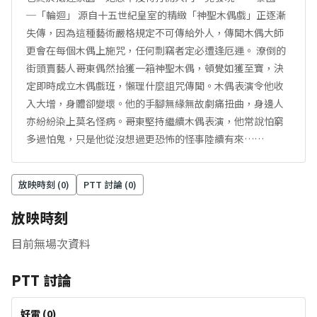
─「輪迴」 源自十五世紀皇室的精緻「神聖木偶戲」正逐漸
失傳，因為這種藝術嚴格規定不可傳給外人，傳聞木偶大師
更會在每個木偶上施咒，任何剽竊者定必遭逢厄運。 潦倒的
街頭賣藝人哥東偶然拾獲一箱神聖木偶，頓覺如獲至寶，決
定即時成立木偶戲班，懶理什麼詛咒傳聞。木偶表演令他收
入大增，身體卻變壞。他的手腳無緣無故劇痛扭曲，身邊人
亦紛紛染上莫名怪病。哥東堅持繼續木偶表演，他常說怕窮
多過怕鬼，只是他從沒想過更恐怖的怪事陸續有來……
放映時刻 (
0
)
PTT 討論 (
0
)
放映時刻
目前無場次資料
PTT 討論
好雷
(
0
)