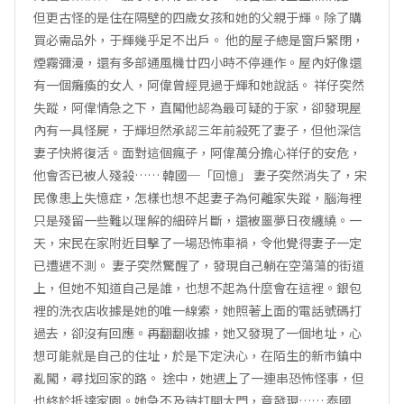
但更古怪的是住在隔壁的四歲女孩和她的父親于輝。除了購
買必需品外，于輝幾乎足不出戶。 他的屋子總是窗戶緊閉，
煙霧彌漫，還有多部通風機廿四小時不停運作。屋內好像還
有一個癱瘓的女人，阿偉曾經見過于輝和她說話。 祥仔突然
失蹤，阿偉情急之下，直闖他認為最可疑的于家，卻發現屋
內有一具怪屍，于輝坦然承認三年前殺死了妻子，但他深信
妻子快將復活。面對這個瘋子，阿偉萬分擔心祥仔的安危，
他會否已被人殘殺…… 韓國─「回憶」 妻子突然消失了，宋
民像患上失憶症，怎樣也想不起妻子為何離家失蹤，腦海裡
只是殘留一些難以理解的細碎片斷，還被噩夢日夜纏繞。一
天，宋民在家附近目擊了一場恐怖車禍，令他覺得妻子一定
已遭遇不測。 妻子突然驚醒了，發現自己躺在空蕩蕩的街道
上，但她不知道自己是誰，也想不起為什麼會在這裡。銀包
裡的洗衣店收據是她的唯一線索，她照著上面的電話號碼打
過去，卻沒有回應。再翻翻收據，她又發現了一個地址，心
想可能就是自己的住址，於是下定決心，在陌生的新市鎮中
亂闖，尋找回家的路。 途中，她遇上了一連串恐怖怪事，但
也終於抵達家園。她急不及待打開大門，竟發現…… 泰國