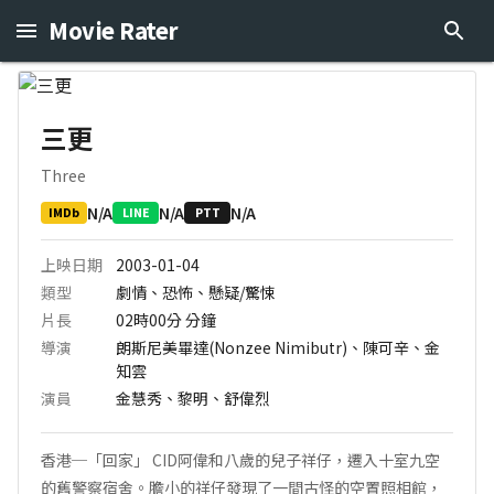
Movie Rater
三更
Three
N/A
N/A
N/A
IMDb
LINE
PTT
上映日期
2003-01-04
類型
劇情、恐怖、懸疑/驚悚
片長
02時00分
分鐘
導演
朗斯尼美畢達(Nonzee Nimibutr)、陳可辛、金
知雲
演員
金慧秀、黎明、舒偉烈
香港─「回家」 CID阿偉和八歲的兒子祥仔，遷入十室九空
的舊警察宿舍。膽小的祥仔發現了一間古怪的空置照相館，