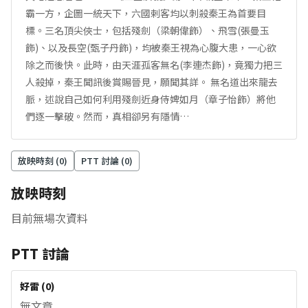
霸一方，企圖一統天下，六國剌客均以刺殺秦王為首要目
標。三名頂尖俠士，包括殘劍（梁朝偉飾）、飛雪(張曼玉
飾)、以及長空(甄子丹飾)，均被秦王視為心腹大患，一心欲
除之而後快。此時，由天涯孤客無名(李連杰飾)，竟獨力把三
人殺掉，秦王聞訊後賞賜晉見，願聞其詳。 無名道出來龍去
脈，述說自己如何利用殘劍近身侍婢如月（章子怡飾）將他
們逐一擊破。然而，真相卻另有隱情…
放映時刻 (
0
)
PTT 討論 (
0
)
放映時刻
目前無場次資料
PTT 討論
好雷
(
0
)
無文章