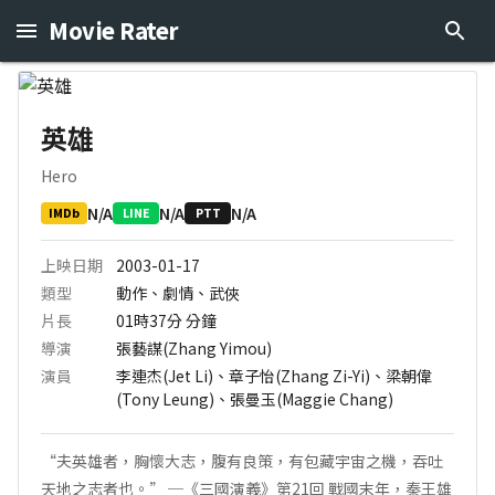
Movie Rater
英雄
Hero
N/A
N/A
N/A
IMDb
LINE
PTT
上映日期
2003-01-17
類型
動作、劇情、武俠
片長
01時37分
分鐘
導演
張藝謀(Zhang Yimou)
演員
李連杰(Jet Li)、章子怡(Zhang Zi-Yi)、梁朝偉
(Tony Leung)、張曼玉(Maggie Chang)
“夫英雄者，胸懷大志，腹有良策，有包藏宇宙之機，吞吐
天地之志者也。” ─《三國演義》第21回 戰國末年，秦王雄