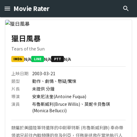
Movie Rater
獵日風暴
Tears of the Sun
N/A
N/A
N/A
IMDb
LINE
PTT
上映日期
2003-03-21
類型
動作、劇情、懸疑/驚悚
片長
未提供
分鐘
導演
安東尼法奎(Antoine Fuqua)
演員
布魯斯威利(Bruce Willis)、莫妮卡貝魯琪
(Monica Bellucci)
隸屬於美國陸軍特遣隊的中尉華特斯 (布魯斯威利飾) 奉命帶
領弟兄前往內戰頻傳的奈及利亞，任務是拯救在當地執行人