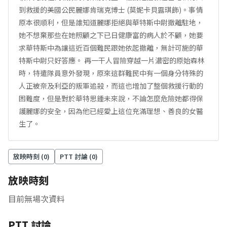
到救援的美國公民麗娜肯瑞克博士 (莫妮卡貝露琪飾)。事情
原本很順利，但是誰知道麗娜拒絕與華特斯中尉撤離駐地，
她不想棄那些在她照顧之下已日健康富的病人於不顧，她要
求華特斯中為讓這近百個難民跟她依起撤離，無計可施的華
特斯中尉只好答應。 再一干人冒險穿越一片濃密的原始森林
時，特遣隊員意外發現，原來這群難民中有一個身分特殊的
人正被奈及利亞的叛軍追殺，而這也增加了整個救援行動的
困難度，但是對於華特思鍾未來說，不論怎麼危險她都得保
護麗娜的安全，因為他已經愛上這位充滿理想、善良的女醫
生了。
放映時刻 (
0
)
PTT 討論 (
0
)
放映時刻
目前無場次資料
PTT 討論