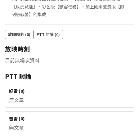
【臥虎藏龍】、彩色版【駭客任務】，加上剛柔並濟版【限
制級戰警】的集成。
放映時刻 (
0
)
PTT 討論 (
0
)
放映時刻
目前無場次資料
PTT 討論
好雷
(
0
)
無文章
普雷
(
0
)
無文章