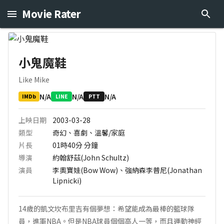
Movie Rater
小鬼魔鞋
Like Mike
N/A
N/A
N/A
IMDb
LINE
PTT
上映日期
2003-03-28
類型
奇幻、喜劇、溫馨/家庭
片長
01時40分
分鐘
導演
約翰舒茲(John Schultz)
演員
李奧寶娃(Bow Wow)、強納森李普尼(Jonathan
Lipnicki)
14歲的凱文坎布里吉有個夢想：希望能成為最棒的籃球隊
員，進軍NBA。但是NBA球員個個高人一等，而且運動神經