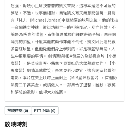
超強。對矮小且球技普普的凱文來說，這根本是遙不可及的
夢想。不過，世事無絕對，自從凱文有天無意間發現一雙刻
有「M.J.」(Michael Jordan)字樣縮寫的球鞋之後，他的球技
一夜間進步神速，從街坊鄰里一路打進NBA，所向無敵。不
論是25呎高的灌籃、背後傳球或獨自運球帶過全場，再來個
漂亮的扣籃，什麼高難度動作都難不倒他。凱文因此遇見很
多當紅球星，但他從他們身上學到的，卻是和籃球無關，人
生中更重要的事情。 劇情圍繞NBA發展的全新喜劇片【小鬼
魔鞋】，是嘻哈青春小偶像李奧寶娃的大銀幕處女作。【小
鬼魔鞋】劇情溫馨歡笑，是罕見老少咸宜、適合闔家觀賞的
電影，本片在美上映時正面對上【MIB星際戰警2】，首週仍
熱賣二千萬美金，成績傲人。一部集合了溫馨、幽默、歡笑
和夢想的電影，值得大力推薦。
放映時刻 (
0
)
PTT 討論 (
0
)
放映時刻