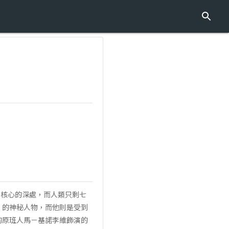
球核心的深處，而人類只剩七
”的神秘人物，而他則是受到
的原班人馬－基諾李維飾演的