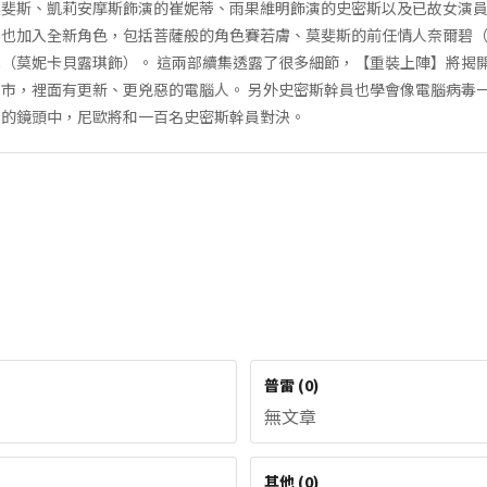
莫斐斯、凱莉安摩斯飾演的崔妮蒂、雨果維明飾演的史密斯以及已故女演
片也加入全新角色，包括菩薩般的角色賽若膚、莫斐斯的前任情人奈爾碧
（莫妮卡貝露琪飾）。 這兩部續集透露了很多細節，【重裝上陣】將揭
市，裡面有更新、更兇惡的電腦人。 另外史密斯幹員也學會像電腦病毒
”的鏡頭中，尼歐將和一百名史密斯幹員對決。
普雷
(
0
)
無文章
其他
(
0
)