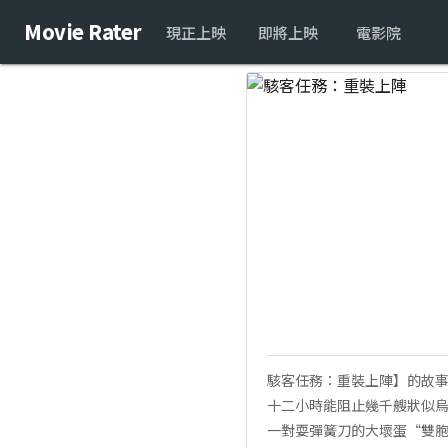
Movie Rater
現正上映
即將上映
電影院
駭客任務：重裝上陣】的故
十二小時能阻止幾千艘狀似烏
一對耍彈簧刀的大壞蛋“雙胞