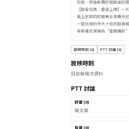
尼歐、勞倫斯費許朋飾演的
【駭客任務：重裝上陣】一
看上尼歐的蛇蠍美女波賽芬尼
一座比紐約市大十倍的超級城
卓斯基兄弟稱為“虛擬攝影
放映時刻 (
0
)
PTT 討論 (
0
)
放映時刻
目前無場次資料
PTT 討論
好雷
(
0
)
無文章
負雷
(
0
)