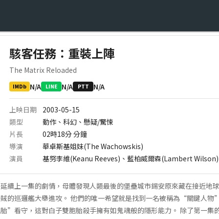
駭客任務：重裝上陣
The Matrix Reloaded
N/A
N/A
N/A
IMDb
LINE
PTT
上映日期
2003-05-15
類型
動作、科幻、懸疑/驚悚
片長
02時18分
分鐘
導演
華卓斯基姐妹(The Wachowskis)
演員
基努李維(Keanu Reeves)、藍柏威爾森(Lambert Wilson)
事延續上一集的劇情，母體發現人類最後的堡壘城市錫安原來藏在接近地
賊的巡邏艦大舉進攻。 他們的唯一希望就是找到一名被稱為“關鍵人物
胎”看守，這對白子雙胞胎殺手擁有如鬼魂般的隱形能力。 除了第一集