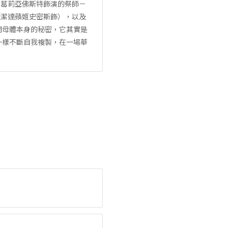
員葛莉亞佛斯特飾演的祭師－
（潔達蘋姬史密斯飾），以及
開母體本身的秘密，它其實是
一樣不斷自我複製，在一場華