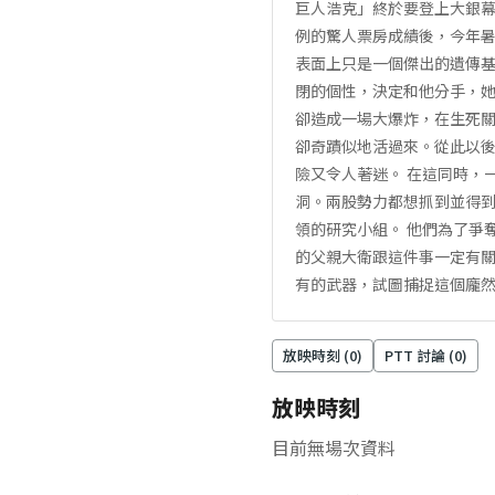
巨人浩克」終於要登上大銀幕
例的驚人票房成績後，今年暑
表面上只是一個傑出的遺傳
閉的個性，決定和他分手，她
卻造成一場大爆炸，在生死
卻奇蹟似地活過來。從此以
險又令人著迷。 在這同時，
洞。兩股勢力都想抓到並得
領的研究小組。 他們為了爭
的父親大衛跟這件事一定有
有的武器，試圖捕捉這個龐
放映時刻 (
0
)
PTT 討論 (
0
)
放映時刻
目前無場次資料