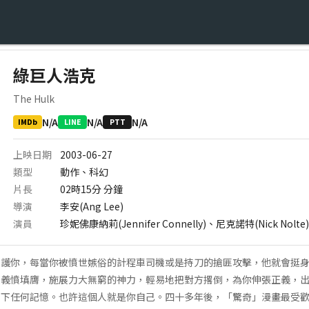
綠巨人浩克
The Hulk
N/A
N/A
N/A
IMDb
LINE
PTT
上映日期
2003-06-27
類型
動作、科幻
片長
02時15分
分鐘
導演
李安(Ang Lee)
演員
珍妮佛康納莉(Jennifer Connelly)、尼克諾特(Nick Nolte
護你，每當你被憤世嫉俗的計程車司機或是持刀的搶匪攻擊，他就會挺身
人義憤填膺，施展力大無窮的神力，輕易地把對方撂倒，為你伸張正義，
留下任何記憶。也許這個人就是你自己。四十多年後，「驚奇」漫畫最受