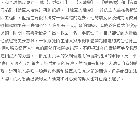
，和全球觀眾見面。 繼【刀鋒戰士】、【Ｘ戰警】、【蝙蝠俠】和【夜
假輪到【綠巨人浩克】再創記錄。 【綠巨人浩克】一片的主人翁布魯斯
基因工程師，但是在背後卻擁有一個黑暗的過去，他的前女友及研究同僚
選擇默默地在一旁關心他。 直到有一天班奈的實驗研究終於有重大的突
關頭的一瞬間，布魯斯挺身而出，救回一名同事的性命，自己卻受到大量
後他就經常失去意識，一個感覺陌生卻又熟悉的個體開始隱隱約約在他身
一個被稱為綠巨人浩克的龐然怪物開始出現，不但把班奈的實驗室完全搗
到這個強大的力量，一個是由貝蒂的父親雷霆將軍羅斯指揮的軍隊，另一
奪綠巨人浩克互相角力，造成更大的危險。然而貝蒂對綠巨人浩克自有她
關聯，她可能也是唯一瞭解布魯斯和綠巨人浩克之間的關係，但是她卻無
然大物，而她想要拯救綠巨人浩克和她心愛的男人也許已經太遲了。