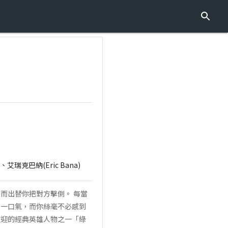
)、艾瑞克巴納(Eric Bana)
而出替你把對方擊倒。 每當
出一口氣，而你絲毫不必感到
歡迎的經典英雄人物之一「綠