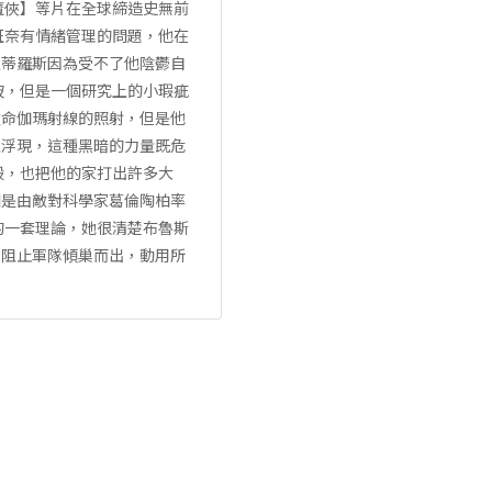
魔俠】等片在全球締造史無前
班奈有情緒管理的問題，他在
貝蒂羅斯因為受不了他陰鬱自
破，但是一個研究上的小瑕疵
致命伽瑪射線的照射，但是他
上浮現，這種黑暗的力量既危
毀，也把他的家打出許多大
個是由敵對科學家葛倫陶柏率
的一套理論，她很清楚布魯斯
法阻止軍隊傾巢而出，動用所