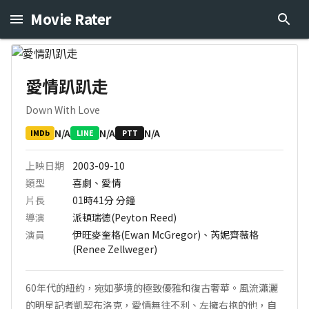
Movie Rater
愛情趴趴走
Down With Love
N/A
N/A
N/A
IMDb
LINE
PTT
上映日期
2003-09-10
類型
喜劇、愛情
片長
01時41分
分鐘
導演
派頓瑞德(Peyton Reed)
演員
伊旺麥奎格(Ewan McGregor)、芮妮齊薇格
(Renee Zellweger)
60年代的紐約，宛如夢境的極致優雅和復古奢華。風流瀟灑
的明星記者凱契布洛克，愛情無往不利、左擁右抱的他，自