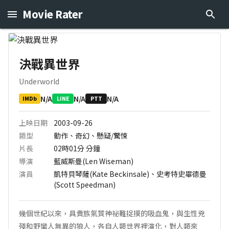
Movie Rater
決戰異世界
Underworld
N/A
N/A
N/A
IMDb
LINE
PTT
上映日期
2003-09-26
類型
動作、奇幻、懸疑/驚悚
片長
02時01分
分鐘
導演
藍威斯曼(Len Wiseman)
演員
凱特貝琴薩(Kate Beckinsale)、史考特史畢德曼
(Scott Speedman)
幾個世紀以來，具貴族氣質神祕難捉摸的吸血鬼，與生性兇
殘和野蠻人無異的狼人，各自人類世界裡演化，對人類來