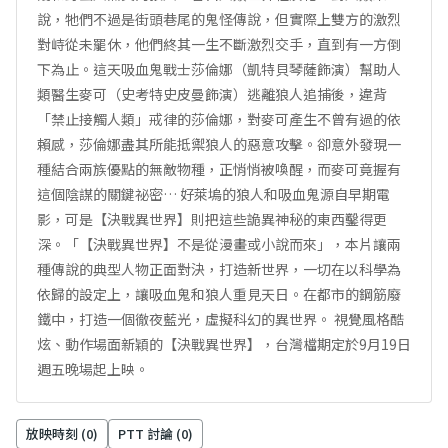
說，牠們不過是街頭巷尾的鬼怪傳說，但實際上雙方的激烈
對峙從未罷休，他們終其一生不斷激烈交手，直到有一方倒
下為止。這天吸血鬼戰士莎倫娜（凱特貝琴薩飾演）幫助人
類醫生麥可（史考特史皮曼飾演）逃離狼人追捕後，違背
「禁止接觸人類」戒律的莎倫娜，對麥可產生不曾有過的依
賴感，莎倫娜盡其所能抵禦狼人的惡意攻擊。卻意外發現一
種結合兩族優點的無敵物種，正悄悄被喚醒，而麥可竟握有
這個陰謀的關鍵祕密… 好萊塢的狼人和吸血鬼源自早期電
影，可是【決戰異世界】則把這些詭異神秘的東西鑿得更
深。「【決戰異世界】不是從漫畫或小說而來」，本片讓兩
種傳說的典型人物正面對決，打造新世界，一切在以科學為
依歸的設定上，讓吸血鬼和狼人重見天日。在都市的鋼筋廢
鐵中，打造一個徹夜藍光，虛擬科幻的異世界。 視覺風格酷
炫、動作場面新穎的【決戰異世界】，台灣檔期定於9月19日
週五晚場起上映。
放映時刻 (
0
)
PTT 討論 (
0
)