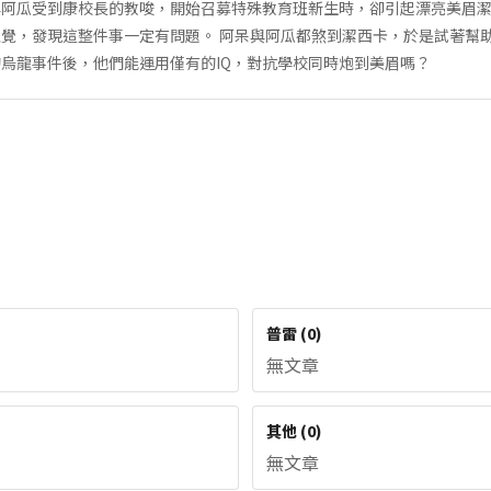
與阿瓜受到康校長的教唆，開始召募特殊教育班新生時，卻引起漂亮美眉
覺，發現這整件事一定有問題。 阿呆與阿瓜都煞到潔西卡，於是試著幫
烏龍事件後，他們能運用僅有的IQ，對抗學校同時炮到美眉嗎？
普雷
(
0
)
無文章
其他
(
0
)
無文章