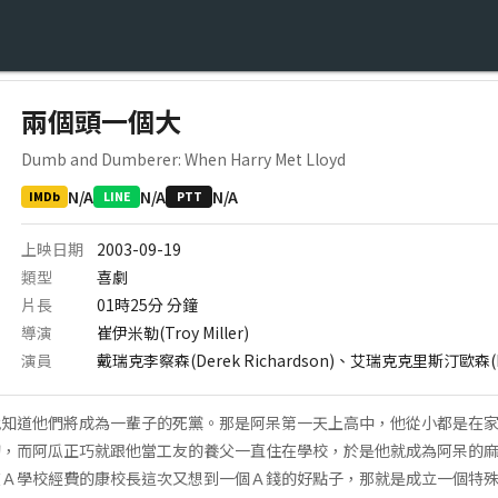
兩個頭一個大
Dumb and Dumberer: When Harry Met Lloyd
N/A
N/A
N/A
IMDb
LINE
PTT
上映日期
2003-09-19
類型
喜劇
片長
01時25分
分鐘
導演
崔伊米勒(Troy Miller)
演員
戴瑞克李察森(Derek Richardson)、艾瑞克克里斯汀歐森(Eric 
就知道他們將成為一輩子的死黨。那是阿呆第一天上高中，他從小都是在
，而阿瓜正巧就跟他當工友的養父一直住在學校，於是他就成為阿呆的麻
在Ａ學校經費的康校長這次又想到一個Ａ錢的好點子，那就是成立一個特