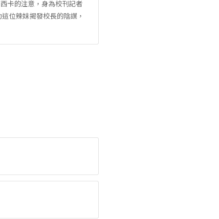
潔西卡的注意，身為校刊記者
助這位辣妹揭發校長的陰謀，