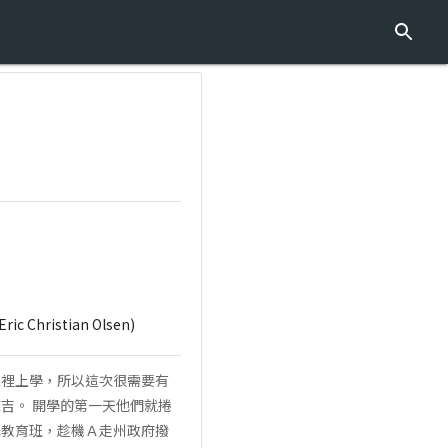
Christian Olsen)
家裡上學，所以這次很需要有
吉。 開學的第一天他們就捲
殊教育班，趁機Ａ走州政府撥