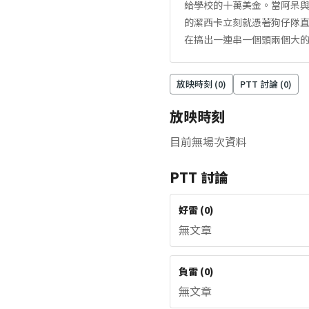
給學校的十萬美金。當阿呆
的潔西卡立刻就憑著狗仔隊直
在搞出一連串一個頭兩個大的
放映時刻 (
0
)
PTT 討論 (
0
)
放映時刻
目前無場次資料
PTT 討論
好雷
(
0
)
無文章
負雷
(
0
)
無文章