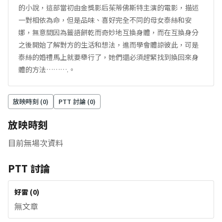
的小說，這部當初由金獎影后茱蒂佛斯特主演的電影，描述
一對相依為命，但是品味、喜好完全不同的母女泰絲和安
娜，無意間因為籤語餅乾而奇妙地互換身體，而在互換身分
之後開始了解對方的生活和想法，進而學會體諒彼此，可是
泰絲的婚禮馬上就要舉行了，她們還必須趕緊找到換回來身
體的方法……….。
放映時刻 (
0
)
PTT 討論 (
0
)
放映時刻
目前無場次資料
PTT 討論
好雷
(
0
)
無文章