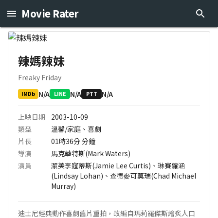
Movie Rater
辣媽辣妹
Freaky Friday
N/A
N/A
N/A
IMDb
LINE
PTT
上映日期
2003-10-09
類型
溫馨/家庭、喜劇
片長
01時36分
分鐘
導演
馬克華特斯(Mark Waters)
演員
潔美李寇蒂斯(Jamie Lee Curtis)、琳賽蘿涵
(Lindsay Lohan)、查德麥可莫瑞(Chad Michael
Murray)
迪士尼經典動作喜劇舊片重拍，改編自瑪莉羅傑斯燴炙人口