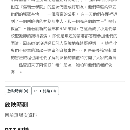
他在『湯瑪士學院』的室友們變成好朋友，他們帶強納森去
他們的秘密基地－－一個廢棄的公車。 有一天他們在那裡遇
到了一個叫鮑伯的神秘陌生人，和一個舞台劇劇本－”飛行
教室”。隨著創新的音樂和RAP歌詞，它逐漸成了小鬼們學
校聖誕節的獨特表演。 即使是叛逆的蒙娜都答應參加他們的
表演，因為她從沒遇過任何人像強納森這麼親切…。 這些小
鬼們不經意的激起一連串的麻煩事件…，但是最後這場刺激
的冒險旅程也讓他們了解到友情的價值和打開了大家的勇氣
－－儘管招來了兩個很”老”朋友－鮑柏和他們的老師俠
客…。
放映時刻 (
0
)
PTT 討論 (
0
)
放映時刻
目前無場次資料
PTT 討論