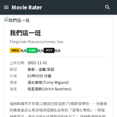
Movie Rater
我們這一班
Fliegende Klassenzimmer, Das
N/A
N/A
N/A
IMDb
LINE
PTT
上映日期
2003-11-01
類型
喜劇、溫馨/家庭
片長
01時50分
分鐘
導演
湯米偉根(Tomy Wigand)
演員
烏里諾森(Ulrich Noethen)
強納森雖然才年僅12歲卻已經住過了6個寄宿學校…，他最後
的機會是去以男孩唱詩班聞名全球的『湯瑪士學院』－對強
納森而言，再也沒有比這裡更好的地方了！ 強納森很快地跟