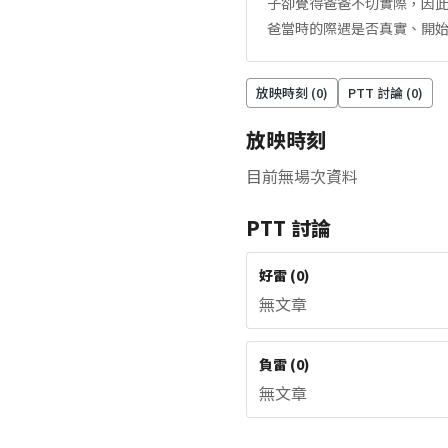
子卻覺得爸爸不切實際，因
爸當時的際遇是否真實、開
放映時刻 (
0
)
PTT 討論 (
0
)
放映時刻
目前無場次資料
PTT 討論
好雷
(
0
)
無文章
負雷
(
0
)
無文章