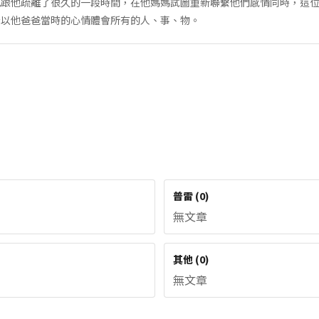
此跟他疏離了很久的一段時間，在他媽媽試圖重新聯繫他們感情同時，這
始以他爸爸當時的心情體會所有的人、事、物。
普雷
(
0
)
無文章
其他
(
0
)
無文章