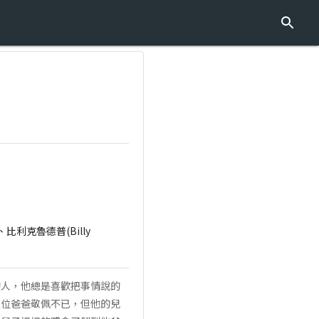
)、比利克魯德普(Billy
的人，他總是喜歡把事情說的
這位爸爸敬佩不已，但他的兒