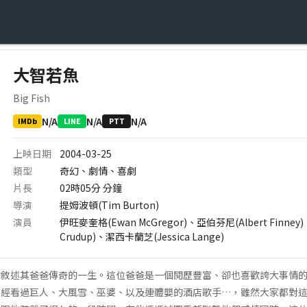
大智若魚
Big Fish
N/A
N/A
N/A
IMDb
LINE
PTT
上映日期
2004-03-25
類型
奇幻、劇情、喜劇
片長
02時05分
分鐘
導演
提姆波頓(Tim Burton)
演員
伊旺麥奎格(Ewan McGregor)、亞伯芬尼(Albert Finney
Crudup)、潔西卡蘭芝(Jessica Lange)
來敘述其爸爸傳奇的一生。這位爸爸是一個閱歷豐富、卻也喜歡誇大事情
曾經看過巨人、大風雪、巫婆、以及連體嬰的酒店歌手…，雖然大家都對