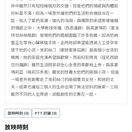
命中雖然只有短短幾個月的交錯，但是他們的情感與肉體如
何糾葛不清。因為一場意外讓他們的生活和命運結合在一
起，陷入了愛的高潮、復仇的深淵、與贖罪的承諾那樣複雜
的情感之中。 大學教授保羅（西恩潘飾）與其妻瑪莉（夏洛
特甘絲柏格飾）發現他們的婚姻面臨了許多危機，因為他病
重正在等待心臟移植手術，此時她卻希望能透過人工受孕來
懷下他的小孩。克莉絲汀（娜歐蜜華茲飾）是兩個小女孩的
媽媽，她的家庭充滿希望與歡樂。而前科犯傑克（班尼西歐
岱托羅飾）雖然生活困苦卻全心全意的奉獻給上帝，與其妻
瑪莉亞（梅莉莎李奧）艱苦的想養大他們的兩個小孩。 但是
一場意外悲劇奪走了克莉絲汀的兩個寶貝女兒，和她的丈
夫，結果也讓這三個人的生命出現了無法逆料的後果，三段
截然不同的人生際遇，卻戲劇性的交集在一起。
放映時刻 (
0
)
PTT 討論 (
0
)
放映時刻