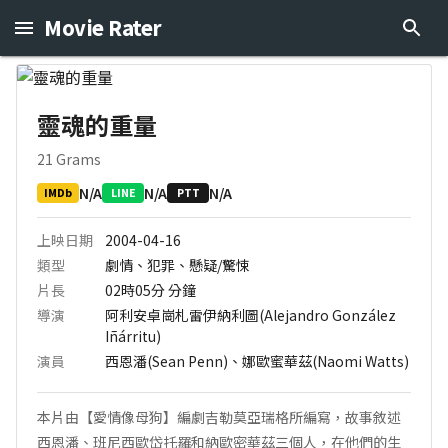
Movie Rater
靈魂的重量
21 Grams
N/A
N/A
N/A
IMDb
LINE
PTT
上映日期
2004-04-16
類型
劇情、犯罪、懸疑/驚悚
片長
02時05分
分鐘
導演
阿利安卓崗札雷伊納利圖(Alejandro González
Iñárritu)
演員
西恩潘(Sean Penn)、娜歐蜜華茲(Naomi Watts)
本片由【愛情像母狗】編劇吉勒莫亞瑞格所編寫，故事敘述
西恩潘、班尼西歐岱托羅和納歐密華茲三個人，在他們的生