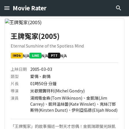
Movie Rater
王牌冤家(2005)
Eternal Sunshine of the Spotless Mind
N/A
N/A
N/A
IMDb
LINE
PTT
上映日期
2005-03-03
類型
愛情、劇情
片長
01時50分
分鐘
導演
米歇爾龔特利(Michel Gondry)
演員
湯姆衛金森(Tom Wilkinson)、金凱瑞(Jim
Carrey)、凱特溫絲蕾(Kate Winslet)、克絲汀鄧
斯特(Kirsten Dunst)、伊利亞伍德(Elijah Wood)
「王牌冤家」的故事描述一對天才怨偶！金凱瑞跟螢光妹凱