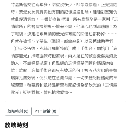
特溫斯蕾交往兩年多，甜蜜沒多少、吵架沒停過，正覺煩悶
時，驚覺女友竟將與他有關的記憶通通刪除，種種甜蜜冤仇
就此煙消雲散。 一番訪查後得知，所有烏龍全是一家叫「忘
情診所」的醫院搞的鬼～懷著不爽，他決心也到那瞧瞧！為
了報復，決定把跟無情的螢光妹有關的回憶也都扔掉………
但就在被怪ㄎㄚ醫生（湯姆‧威金森飾）以及芭辣助手們
（伊萊亞伍德、克絲汀鄧斯特飾）哄上手術台，開始用「忘
情霹靂光」掃瞄腦袋時他發現，兩人過往的歡喜憂傷竟如此
動人，不該輕易拋棄！但難纏的忘情怪醫們管你媽媽嫁給
誰！誰躺上忘情手術台都只有被玩的份！被五花大綁的金凱
瑞掙扎無效後，便只能在意識深處、一切美麗記憶儲藏的神
秘源頭，和要將和凱特溫斯蕾有關記憶全都砍光的「忘情霹
靂光」迂迴對抗，誓死搶救愛情～
放映時刻 (
0
)
PTT 討論 (
0
)
放映時刻