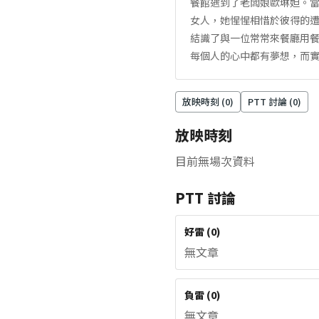
餐館遇到了老闆娘歐琳妲。
女人，她惺惺相惜於彼得的遭
結識了與一位常常來餐廳用餐
每個人的心中都有夢想，而實
放映時刻 (
0
)
PTT 討論 (
0
)
放映時刻
目前無場次資料
PTT 討論
好雷
(
0
)
無文章
負雷
(
0
)
無文章