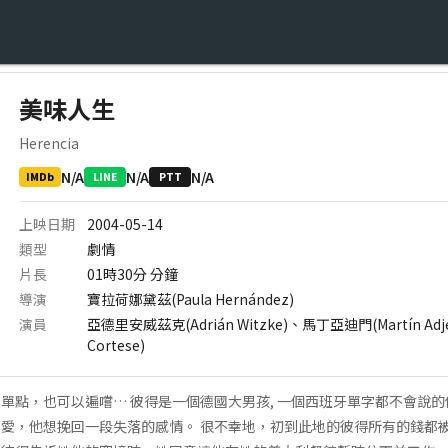
美味人生
Herencia
N/A
N/A
N/A
IMDb
LINE
PTT
上映日期
2004-05-14
類型
劇情
片長
01時30分
分鐘
導演
寶拉荷娜黛茲(Paula Hernández)
演員
亞德里安威茲克(Adrián Witzke)、馬丁亞迪門(Martín Ad
Cortese)
單點，也可以遍嚐… 彼得是一個德國大男孩, 一個西班牙單字都不會說
愛，他想挽回一段失落的感情。 很不幸地，初到此地的彼得所有的錢都