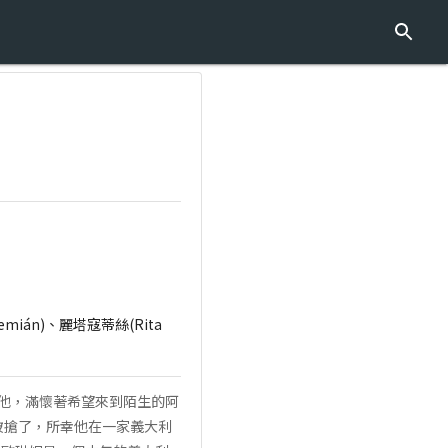
jemián)、麗塔寇蒂絲(Rita
的他，滿懷著希望來到陌生的阿
被搶了，所幸他在一家義大利