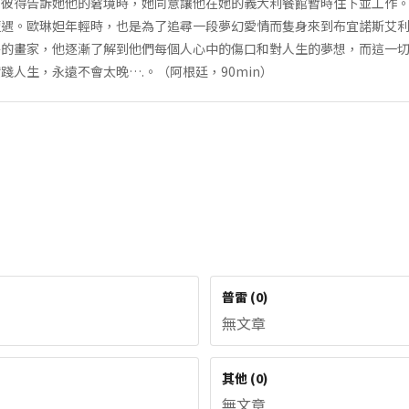
當彼得告訴她他的窘境時，她同意讓他在她的義大利餐館暫時住下並工作
遇。歐琳妲年輕時，也是為了追尋一段夢幻愛情而隻身來到布宜諾斯艾利
的畫家，他逐漸了解到他們每個人心中的傷口和對人生的夢想，而這一切也
踐人生，永遠不會太晚….。（阿根廷，90min）
普雷
(
0
)
無文章
其他
(
0
)
無文章