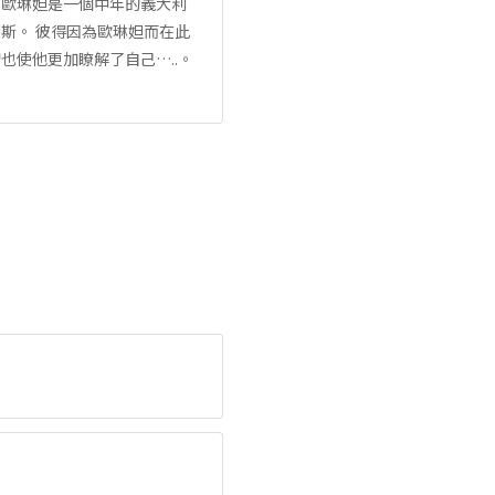
。歐琳妲是一個中年的義大利
斯。 彼得因為歐琳妲而在此
使他更加瞭解了自己…..。