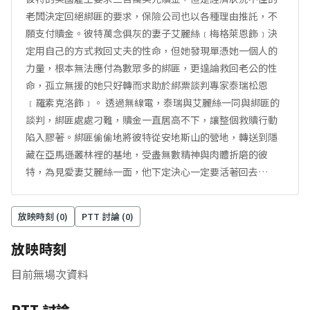
老闆決定回絕綁匪的要求，保險公司也以各種理由推託，不
願支付贖金。彼特萬念俱灰的妻子艾麗絲﹝梅格萊恩飾﹞決
定用自己的方式救回丈夫的性命，但她發現單憑她一個人的
力量，根本無法應付為數眾多的綁匪，更遑論救回老公的性
命，孤立無援的她只好轉而求助於綁票談判專家泰瑞松恩
﹝羅素克洛飾﹞。 透過無線電，泰瑞與艾麗絲一同與綁匪的
談判，綁匪處處刁難，贖金一直居高不下，讓整個救贖行動
陷入膠著。綁匪偷偷地將彼特從安地斯山的營地，轉送到隱
藏在亞馬遜叢林裡的基地，受盡無數精神與肉體折磨的彼
特，為見愛妻艾麗絲一面，他下定決心一定要活著回去…
放映時刻 (
0
)
PTT 討論 (
0
)
放映時刻
目前無場次資料
PTT 討論