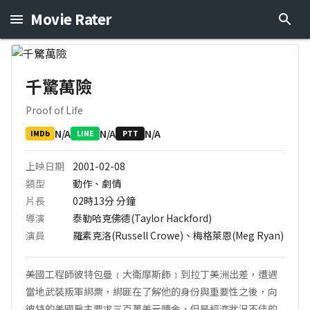
Movie Rater
千驚萬險
Proof of Life
N/A
N/A
N/A
IMDb
LINE
PTT
上映日期
2001-02-08
類型
動作、劇情
片長
02時13分
分鐘
導演
泰勒哈克佛德(Taylor Hackford)
演員
羅素克洛(Russell Crowe)、梅格萊恩(Meg Ryan)
美國工程師彼特包曼﹝大衛摩斯飾﹞到拉丁美洲出差，遭遇
當地武裝叛軍綁票，綁匪在了解他的身份與重要性之後，向
彼特的美國雇主要求三百萬美元贖金，但是經濟狀況不佳的