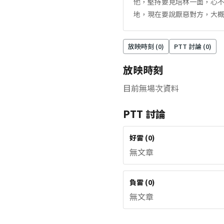
他，堅持要見培林一面，心
地，現在要說厭惡對方，大
放映時刻 (
0
)
PTT 討論 (
0
)
放映時刻
目前無場次資料
PTT 討論
好雷
(
0
)
無文章
負雷
(
0
)
無文章