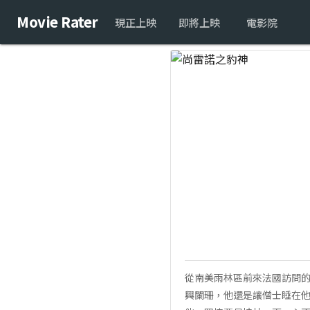
Movie Rater
現正上映
即將上映
電影院
從南美雨林區前來法國訪問
興闌珊，他還是讓僧士睡在他