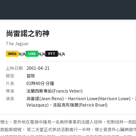
尚雷諾之豹神
The Jaguar
N/A
N/A
N/A
IMDb
LINE
PTT
上映日期
2001-04-21
類型
冒險
片長
01時40分
分鐘
導演
法蘭西斯韋伯(Francis Veber)
演員
尚雷諾(Jean Reno)、Harrison Lowe(Harrison Low
Velazquez)、派屈克布瑞爾(Patrick Bruel)
的僧士，意外地在電梯中撞見一名無所事事的法國人培林，他對培林一見
旅館房間裡。 第二天當正式參訪活動進行一半時，僧士竟意外心臟病發