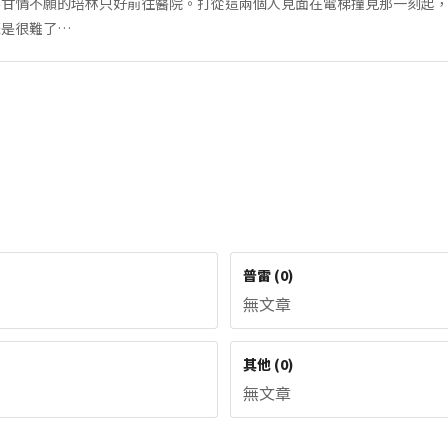
不甘情不願的培林只好前往醫院。打從這兩個人見面在電梯撞見那一刻起
概是很難了…
普雷
(
0
)
無文章
其他
(
0
)
無文章