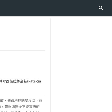
e)、派翠西薇拉絲奎茲(Patricia
如故，儘管培林態度冷淡、意
作，緊急送醫後不能言語的