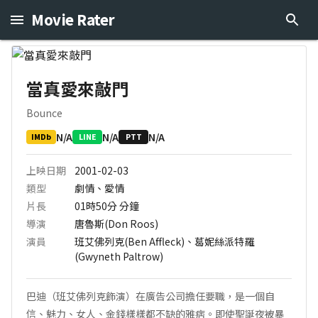
Movie Rater
當真愛來敲門
Bounce
N/A
N/A
N/A
IMDb
LINE
PTT
上映日期
2001-02-03
類型
劇情、愛情
片長
01時50分
分鐘
導演
唐魯斯(Don Roos)
演員
班艾佛列克(Ben Affleck)、葛妮絲派特羅
(Gwyneth Paltrow)
巴迪（班艾佛列克飾演）在廣告公司擔任要職，是一個自
信、魅力、女人、金錢樣樣都不缺的雅痞。即使聖誕夜被暴