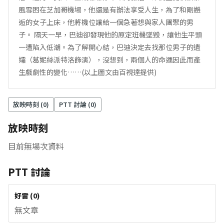
風雪困在芝加哥機場，他還是有辦法享受人生，為了和剛邂
逅的女子上床，他將機位讓給一個急著想與家人團聚的男
子。 隔天一早，巴迪卻發現他的原定班機墜毀，讓他生平頭
一遭陷入低潮。為了解開心結，巴迪決定去找那位男子的遺
孀（葛妮絲派特洛飾演），沒想到，兩個人的命運因此而產
生戲劇性的變化……(以上圖文由百視達提供)
放映時刻 (
0
)
PTT 討論 (
0
)
放映時刻
目前無場次資料
PTT 討論
好雷
(
0
)
無文章